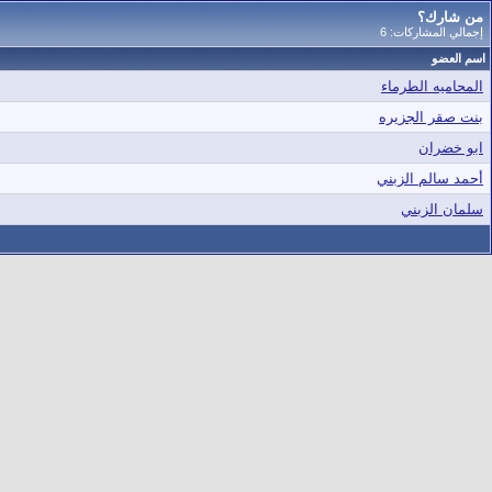
من شارك؟
إجمالي المشاركات: 6
اسم العضو
المحاميه الطرماء
بنت صقر الجزيره
ابو خضران
أحمد سالم الزبني
سلمان الزبني