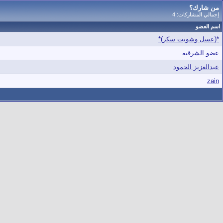
من شارك؟
إجمالي المشاركات: 4
اسم العضو
*(عسل وشويت سكر)*
عضو الشرقيه
عبدالعزيز الحمود
zain