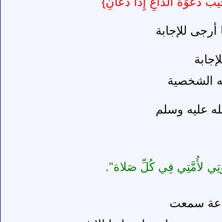
ِيبُ دَعْوَةَ الدّاعِ إِذا دَعانِ}
 أرجى للإجابة
إجابة
ته الشخصية
ه عليه وسلم
عْوَتِي لأُمَّتِي فِي كُلِّ صَلاة".
ذاعة سمعت