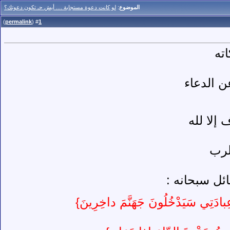
الموضوع
:
لو كانت دعوة مستجابة .... أيش حـ تكون دعوتك؟
)
permalink
(
1
#
ته
 الدعاء
إلا لله
الرب
ائل سبحانه :
عِبادَتِي سَيَدْخُلُونَ جَهَنَّمَ داخِرِينَ}