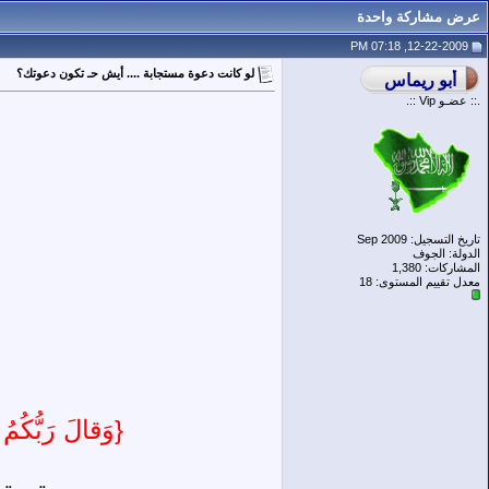
عرض مشاركة واحدة
12-22-2009, 07:18 PM
لو كانت دعوة مستجابة .... أيش حـ تكون دعوتك؟
.:: عضـو Vip ::.
تاريخ التسجيل: Sep 2009
الدولة: الجوف
المشاركات: 1,380
معدل تقييم المستوى:
18
{وَقالَ رَبُّكُمُ