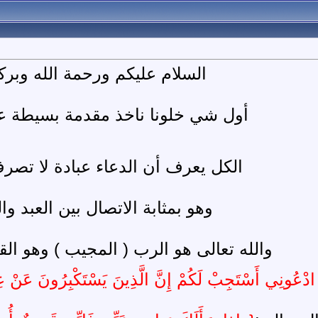
السلام عليكم ورحمة الله وبركا
أول شي خلونا ناخذ مقدمة بسيطة عن
الكل يعرف أن الدعاء عبادة لا تصرف 
وهو بمثابة الاتصال بين العبد و
والله تعالى هو الرب ( المجيب ) وهو الق
 ادْعُونِي أَسْتَجِبْ لَكُمْ إِنَّ الَّذِينَ يَسْتَكْبِرُونَ عَنْ 