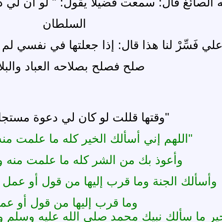
الصائغ قال: سمعت فضيلا يقول: " لو أن لي دع
السلطان
ا علي فَسِّرْ لنا هذا قال: إذا جعلتها في نفسي 
صلح فصلح بصلاحه العباد والبلا
"وقتها قللت لو كان لي دعوة مستجا
"اللهم إني أسألك الخير كله ما علمت منه
وأعوذ بك من الشر كله ما علمت منه و
وأسألك الجنة وما قرب إليها من قول أو عمل و
وما قرب إليها من قول أو عم
ير ما سألك نبيك محمد صلى الله عليه وسلم و