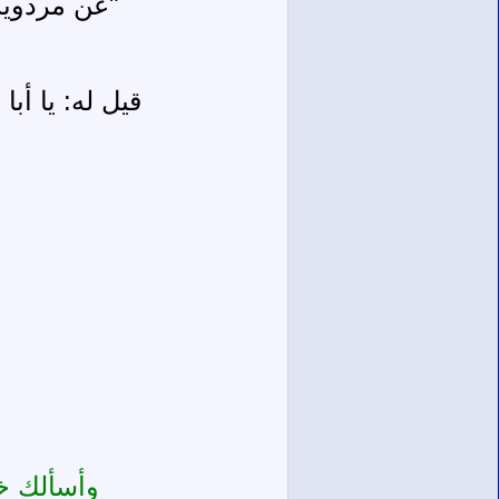
"عن مردويه 
قيل له: يا أب
وأسألك خ