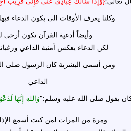
ل تعالى:
{وَإِذا سَأَلَكَ عِبادِي عَنِّي فَإِنِّي قَرِيبٌ أُج
وكلنا يعرف الأوقات الي يكون الدعاء فيها
وأيضاً أدعية القرآن تكون أرجى لل
لكن الدعاء يعكس أمنية الداعي ورغبا
ومن أسمى البشرية كان الرسول صلى الل
الداعي
ان يقول صلى الله عليه وسلم:"
وَاللهِ إِنَّهَا لَدَ
ومرة من المرات لمن كنت أسمع الإ