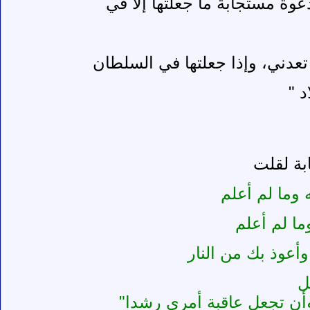
وة مستجابة ما جعلتها إلا في
لم تعدني، وإذا جعلتها في السلطان
د "
بة لقلت
 وما لم أعلم
ما لم أعلم
أعوذ بك من النار
ل
أن تجعل عاقبة أمري رشدا"