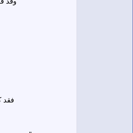
وقد قا
فقد ك