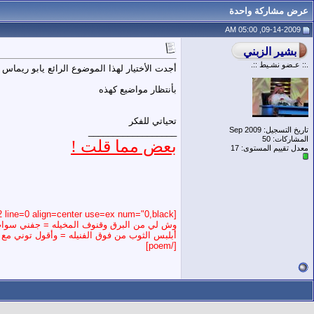
عرض مشاركة واحدة
09-14-2009, 05:00 AM
.:: عـضو نشـيط ::.
أجدت الأختيار لهذا الموضوع الرائع يابو ريماس
بأنتظار مواضيع كهذه
تحياتي للفكر
تاريخ التسجيل: Sep 2009
__________________
المشاركات: 50
بعض مما قلت !
معدل تقييم المستوى:
17
[poem=font=",6,darkblue,bold,normal" bkcolor="transparent" bkimage="" border="none,4," type=2 line=0 align=center use=ex num="0,black""]
وش لي من البرق وقنوف المخيله = جفني سوا
أبلبس الثوب من فوق الفنيله = وأقول توني مع ال
[/poem]