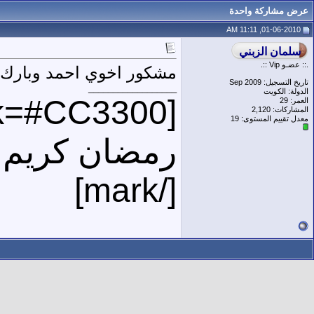
عرض مشاركة واحدة
01-06-2010, 11:11 AM
.:: عضـو Vip ::.
مشكور اخوي احمد وبارك ا
تاريخ التسجيل: Sep 2009
__________________
الدولة: الكويت
[mark=#CC3300]
العمر: 29
المشاركات: 2,120
معدل تقييم المستوى:
19
رمضان كريم
[/mark]