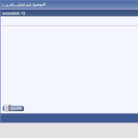
الموضوع
:
قمه التعالي والغرور..!
)
permalink
(
3
#