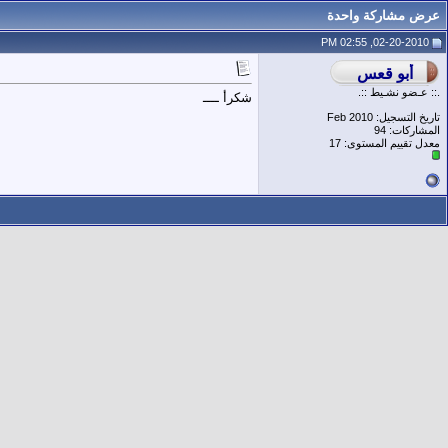
عرض مشاركة واحدة
02-20-2010, 02:55 PM
.:: عـضو نشـيط ::.
شكرأ ــــ
تاريخ التسجيل: Feb 2010
المشاركات: 94
معدل تقييم المستوى:
17