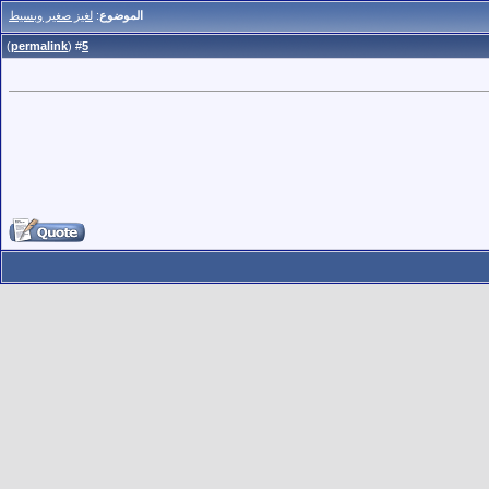
الموضوع
:
لغيز صغير وبسيط
)
permalink
(
5
#