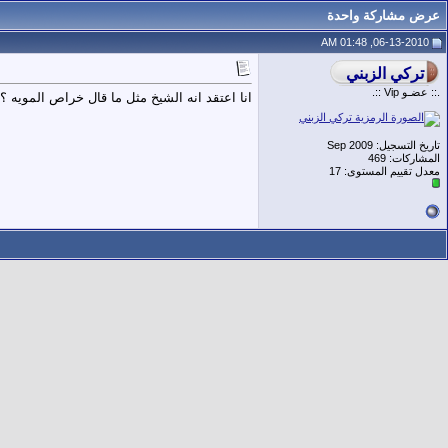
عرض مشاركة واحدة
06-13-2010, 01:48 AM
.:: عضـو Vip ::.
انا اعتقد انه الشيخ مثل ما قال خراص المويه ؟
تاريخ التسجيل: Sep 2009
المشاركات: 469
معدل تقييم المستوى:
17