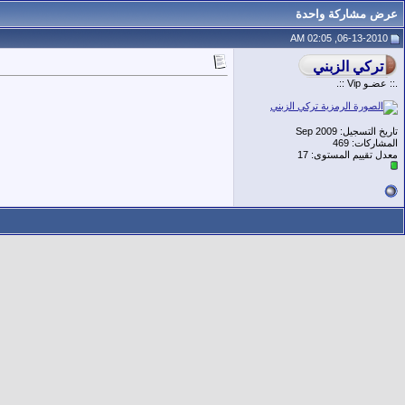
عرض مشاركة واحدة
06-13-2010, 02:05 AM
.:: عضـو Vip ::.
تاريخ التسجيل: Sep 2009
المشاركات: 469
معدل تقييم المستوى:
17