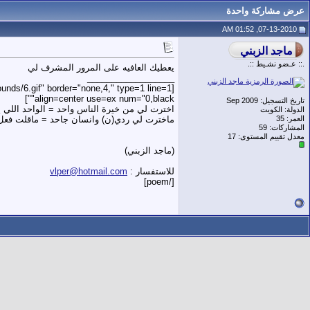
عرض مشاركة واحدة
07-13-2010, 01:52 AM
.:: عـضو نشـيط ::.
يعطيك العافيه على المرور المشرف لي
__________________
nds/6.gif" border="none,4," type=1 line=1
align=center use=ex num="0,black""]
تاريخ التسجيل: Sep 2009
اخترت لي من خيرة الناس واحد = الواحد اللي 
الدولة: الكويت
العمر: 35
ماخترت لي ردي(ن) وانسان جاحد = ماقلت فعل
المشاركات: 59
معدل تقييم المستوى:
17
(ماجد الزبني)
للاستفسار :
vlper@hotmail.com
[/poem]