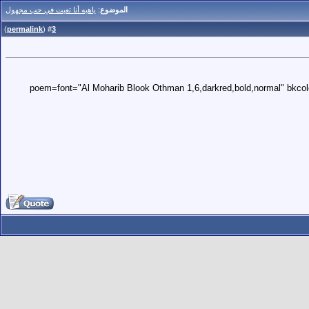
الموضوع
:
ياهيه أنا تعبت في حب مجهول
)
permalink
(
3
#
[poem=font="Al Moharib Blook Othman 1,6,darkred,bold,normal" bkcol