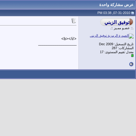
عرض مشاركة واحدة
07-31-2010, 03:38 PM
.:: عضـو ممـيز ::.
</b></i>
__________________
تاريخ التسجيل: Dec 2009
المشاركات: 287
معدل تقييم المستوى:
17