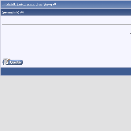
الموضوع
:
سجل حضورك بنطق الشهادتين
)
permalink
(
4
#