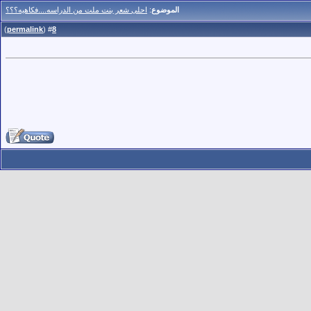
الموضوع
:
احلى شعر بنت ملت من الدراسه....فكاهيه؟؟؟
)
permalink
(
8
#