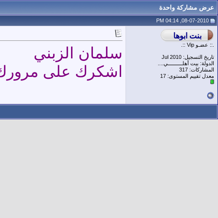
عرض مشاركة واحدة
08-07-2010, 04:14 PM
.:: عضـو Vip ::.
سلمان الزبني
تاريخ التسجيل: Jul 2010
الدولة: بيت أهلــــــــــي....
اشكرك على مرورك
المشاركات: 317
معدل تقييم المستوى:
17