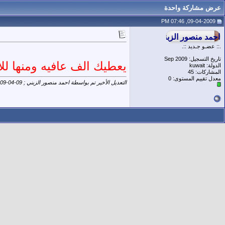
عرض مشاركة واحدة
09-04-2009, 07:46 PM
.:: عضـو جـديد ::.
تاريخ التسجيل: Sep 2009
يعطيك الف عافيه ومنها لل
الدولة: kuwait
المشاركات: 45
معدل تقييم المستوى:
0
التعديل الأخير تم بواسطة احمد منصور الزبني ; 09-04-2009 الساعة