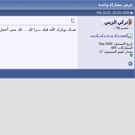
عرض مشاركة واحدة
10-03-2009, 10:22 PM
.:: عضـو Vip ::.
شـكــ وبارك الله فيك ـــرا لك ... لك مني أجمل
تاريخ التسجيل: Sep 2009
المشاركات: 469
معدل تقييم المستوى:
17