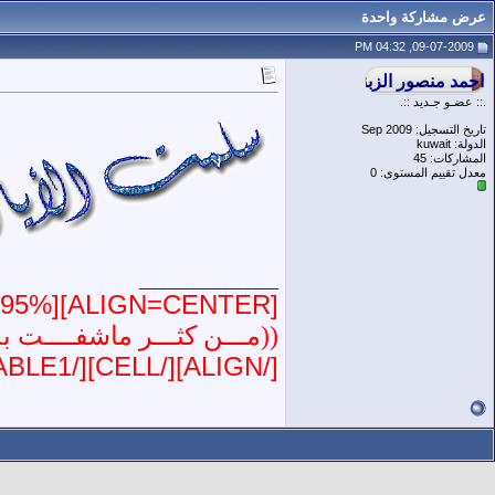
عرض مشاركة واحدة
09-07-2009, 04:32 PM
.:: عضـو جـديد ::.
تاريخ التسجيل: Sep 2009
الدولة: kuwait
المشاركات: 45
معدل تقييم المستوى:
0
__________________
[ALIGN=CENTER][TABLE1="width:95%;"][CELL="filter:;"][ALIGN=center]
((مـــن كثـــر ماشفــــت بحـ
[/ALIGN][/CELL][/TABLE1][/ALIGN]