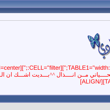
ـــياتي مــن انــــذال ^^بـــديت اشـــك ان الـــ