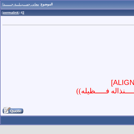
الموضوع
:
معاني جمــــيــلـــة جـــــــدا
)
permalink
(
2
#
ــنذاله فـــــظيله))