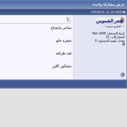
عرض مشاركة واحدة
11-16-2009, 08:23 PM
.:: عضـو جـديد ::.
شاعر مايحتاج
تاريخ التسجيل: Nov 2009
المشاركات: 31
شعره حلو
معدل تقييم المستوى:
0
فيه طرافه
مشكور اللزز