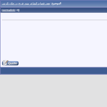
الموضوع
:
بعض قصايد الشاعر منور فريح بن حلان الزبني
)
permalink
(
4
#