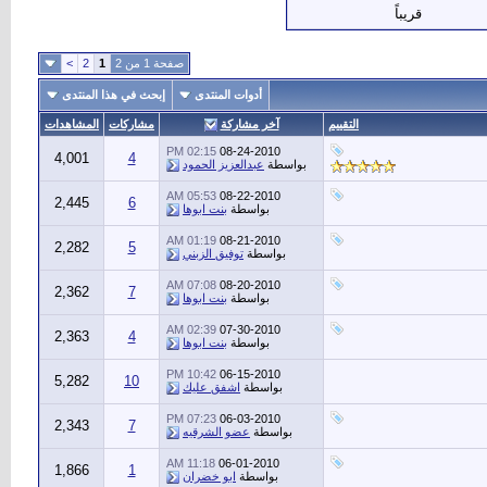
قريباً
صفحة 1 من 2
1
2
>
أدوات المنتدى
إبحث في هذا المنتدى
التقييم
آخر مشاركة
مشاركات
المشاهدات
02:15 PM
08-24-2010
4,001
4
بواسطة
عبدالعزيز الحمود
05:53 AM
08-22-2010
2,445
6
بواسطة
بنت ابوها
01:19 AM
08-21-2010
2,282
5
بواسطة
توفيق الزبني
07:08 AM
08-20-2010
2,362
7
بواسطة
بنت ابوها
02:39 AM
07-30-2010
2,363
4
بواسطة
بنت ابوها
10:42 PM
06-15-2010
5,282
10
بواسطة
اشفق عليك
07:23 PM
06-03-2010
2,343
7
بواسطة
عضو الشرقيه
11:18 AM
06-01-2010
1,866
1
بواسطة
ابو خضران