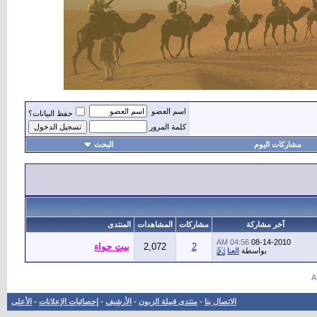
اسم العضو
حفظ البيانات؟
كلمة المرور
مشاركات اليوم
البحث
أهل
آخر مشاركة
مشاركات
المشاهدات
المنتدى
04:56 AM
08-14-2010
2
2,072
بيت حواء
بواسطة
العنا
الاتصال بنا
-
منتدى قبيلة الزبون
-
الأرشيف
-
إحصائيات الإعلانات
-
الأعلى