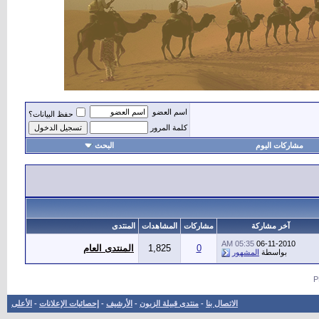
اسم العضو
حفظ البيانات؟
كلمة المرور
مشاركات اليوم
البحث
أهل
آخر مشاركة
مشاركات
المشاهدات
المنتدى
05:35 AM
06-11-2010
0
1,825
المنتدى العام
بواسطة
المشهور
الاتصال بنا
-
منتدى قبيلة الزبون
-
الأرشيف
-
إحصائيات الإعلانات
-
الأعلى