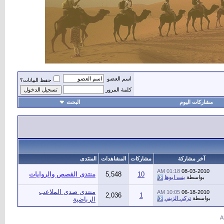
اسم العضو
حفظ البيانات؟
كلمة المرور
مشاركات اليوم
البحث
أهل
آخر مشاركة
مشاركات
المشاهدات
المنتدى
01:18 AM
08-03-2010
10
5,548
منتدى القصص والروايات
بواسطة
بنت ابوها
منتدى صدى الملاعب
10:05 AM
06-18-2010
2,036
1
بواسطة
تركي الزبني
الرياضية