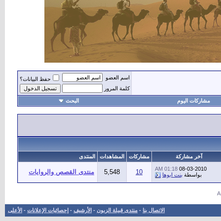
اسم العضو
حفظ البيانات؟
كلمة المرور
مشاركات اليوم
البحث
أهل
آخر مشاركة
مشاركات
المشاهدات
المنتدى
01:18 AM
08-03-2010
10
5,548
منتدى القصص والروايات
بواسطة
بنت ابوها
الاتصال بنا
-
منتدى قبيلة الزبون
-
الأرشيف
-
إحصائيات الإعلانات
-
الأعلى