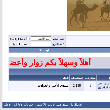
اسم العضو
حفظ البيانات؟
كلمة المرور
البحث
أهلاً وسهلاً بكم زوار وأعضاء 
ة
مشاركات
المشاهدات
المنتدى
04:02 AM
3
2,138
منتدى الأخبار والحوادث
الزبني
الاتصال بنا
-
منتدى قبيلة الزبون
-
الأرشيف
-
إحصائيات الإعلانات
-
الأعلى