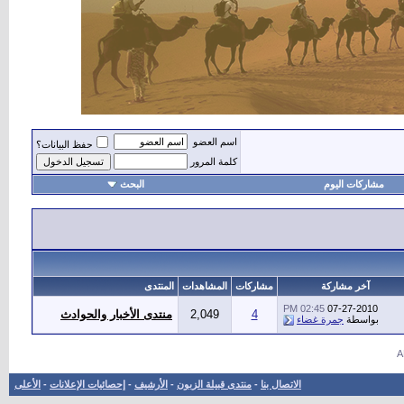
اسم العضو
حفظ البيانات؟
كلمة المرور
مشاركات اليوم
البحث
أهل
آخر مشاركة
مشاركات
المشاهدات
المنتدى
02:45 PM
07-27-2010
4
2,049
منتدى الأخبار والحوادث
بواسطة
جمرة غضاء
الاتصال بنا
-
منتدى قبيلة الزبون
-
الأرشيف
-
إحصائيات الإعلانات
-
الأعلى