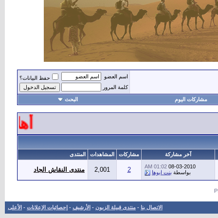
اسم العضو
حفظ البيانات؟
كلمة المرور
مشاركات اليوم
البحث
أهلاً و
آخر مشاركة
مشاركات
المشاهدات
المنتدى
01:02 AM
08-03-2010
2
2,001
منتدى النقاش الجاد
بواسطة
بنت ابوها
الاتصال بنا
-
منتدى قبيلة الزبون
-
الأرشيف
-
إحصائيات الإعلانات
-
الأعلى