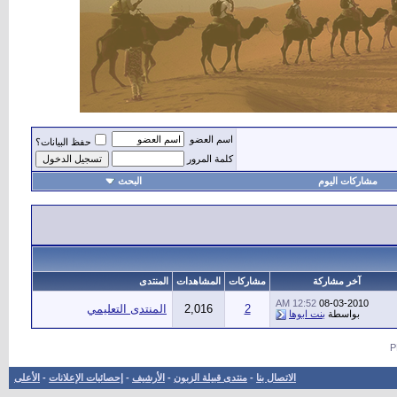
اسم العضو
حفظ البيانات؟
كلمة المرور
مشاركات اليوم
البحث
أه
آخر مشاركة
مشاركات
المشاهدات
المنتدى
12:52 AM
08-03-2010
2
2,016
المنتدى التعليمي
بواسطة
بنت ابوها
الاتصال بنا
-
منتدى قبيلة الزبون
-
الأرشيف
-
إحصائيات الإعلانات
-
الأعلى