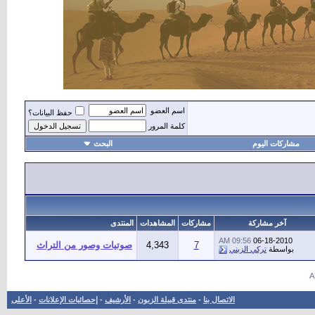
اسم العضو
حفظ البيانات؟
كلمة المرور
مشاركات اليوم
البحث
أه
آخر مشاركة
مشاركات
المشاهدات
المنتدى
09:56 AM
06-18-2010
7
4,343
صوتيات وصور من التراث
بواسطة
تركي الزبني
الاتصال بنا
-
منتدى قبيلة الزبون
-
الأرشيف
-
إحصائيات الإعلانات
-
الأعلى