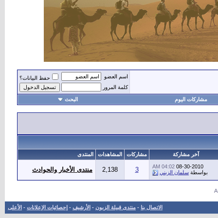
اسم العضو
حفظ البيانات؟
كلمة المرور
مشاركات اليوم
البحث
أهل
آخر مشاركة
مشاركات
المشاهدات
المنتدى
04:02 AM
08-30-2010
3
2,138
منتدى الأخبار والحوادث
بواسطة
سلمان الزبني
الاتصال بنا
-
منتدى قبيلة الزبون
-
الأرشيف
-
إحصائيات الإعلانات
-
الأعلى