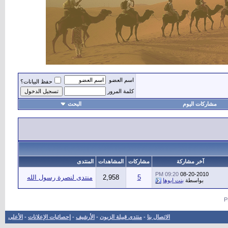
اسم العضو
حفظ البيانات؟
كلمة المرور
مشاركات اليوم
البحث
أهل
آخر مشاركة
مشاركات
المشاهدات
المنتدى
09:20 PM
08-20-2010
5
2,958
منتدى لنصرة رسول الله
بواسطة
بنت ابوها
الاتصال بنا
-
منتدى قبيلة الزبون
-
الأرشيف
-
إحصائيات الإعلانات
-
الأعلى