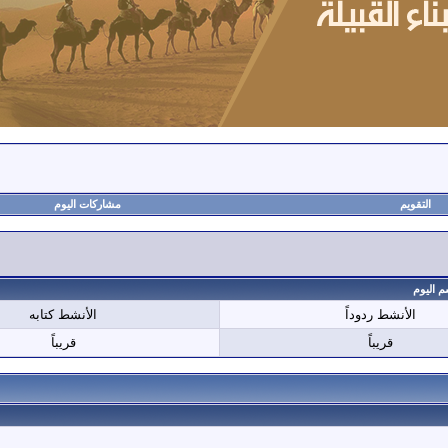
التقويم
مشاركات اليوم
م اليوم
الأنشط ردوداً
الأنشط كتابه
قريباً
قريباً