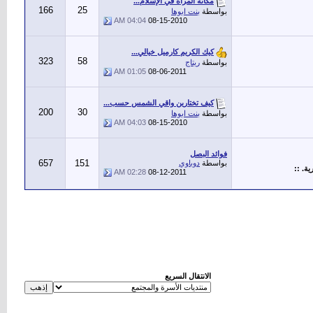
مكانة المرأة في الإسلام...
166
25
بواسطة
بنت ابوها
04:04 AM
08-15-2010
كيك الكريم كارميل خيالي...
323
58
بواسطة
ريتاج
01:05 AM
08-06-2011
كيف تختارين واقي الشمس حسب...
200
30
بواسطة
بنت ابوها
04:03 AM
08-15-2010
فوائد البصل
657
151
بواسطة
دوباوي
ة. ::
02:28 AM
08-12-2011
الانتقال السريع