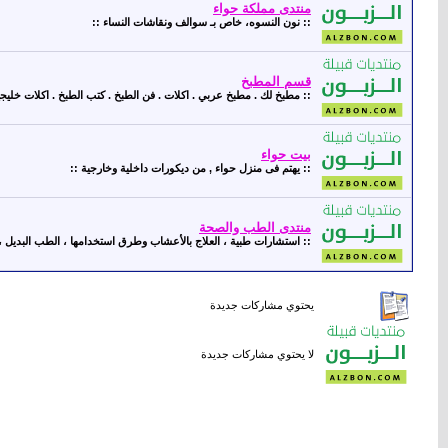
منتدى مملكة حواء
:: نون النسوه، خاص بـ سوالف ونقاشات النساء ::
قسم المطبخ
:: مطبخ لك . مطبخ عربي . اكلات . فن الطبخ . كتب الطبخ . اكلات خليجي
بيت حواء
:: يهتم فى منزل حواء , من ديكورات داخلية وخارجية ::
منتدى الطب والصحة
:: استشارات طبية ، العلاج بالأعشاب وطرق استخدامها ، الطب البديل ، ع
يحتوي مشاركات جديدة
لا يحتوي مشاركات جديدة