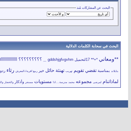
البحث عن المشاركات مُنذ
البحث في سحابة الكلمات الدلالية
**ومعاني
؟؟؟؟؟؟؟؟؟
*+**
17لتحميل
gddshjgfvgvhm
أأأأأأأأأأأأأ
__
رثاء
تقضي
تقويم
تهنئة
حائل
بمناسبة
خير
ردو
بتايلاند
تهريب
ربيع:/قرية/،المعرش
لماذاتنام
مجموعه
مستويات
وأذكار
لمرضى
محمد
مدرسة....اذا
مسنجر
والخضار
والغ