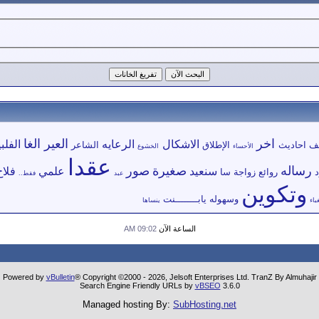
اخر
العير
الغا
الاشكال
الرعايه
الفلب
ألف
احاديث
الإطلاق
الشاعر
الأحساء
الخشوع
عقدا
رساله
صغيرة
صور
سنعيد
علمي
فلاح
د
روائع
زواجة
سا
عبد
فقط..
وتكوين
وسهوله
يابــــــــنت
باء
ينساها
الساعة الآن
09:02 AM
Powered by
vBulletin
® Copyright ©2000 - 2026, Jelsoft Enterprises Ltd. TranZ By Almuhajir
Search Engine Friendly URLs by
vBSEO
3.6.0
Managed hosting By:
SubHosting.net