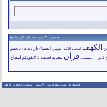
هذه هي الـ 70 عبارة بحث دلالية الأكثر بحثا عنها
الكهف
انمساء
باز
ين
اليومي
بالدعاء
بالعضو
المحلل
النكت
قرآن
قصايد
لاتفوتكم
للنجاح
قالو...................
قصصه
لا
الاتصال بنا
-
منتدى قبيلة الزبون
-
الأرشيف
-
إحصائيات الإعلانات
-
الأعلى