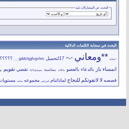
البحث عن المشاركات مُنذ
البحث في سحابة الكلمات الدلالية
**ومعاني
17لتحميل
؟؟؟؟؟
gddshjgfvgvhm
*+**
"حماية
__
انمساء
باز
تقويم
بالدعاء
بالعضو
تقضي
بمناسبة
بتايلاند
بموضوعاتك
ته
لا
لاتفوتكم
للنجاح
قصصه
لماذاتنام
مجموعه
مستويات
لمرضى
محمد