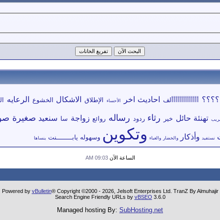
؟؟؟؟
احاديث
اخر
الاشكال
الرعايه
أأأأأأأأأأأأأألف
الإطلاق
الخشوع
ال
الأحساء
رثاء
رساله
صغيرة
صو
تهنئة
حائل
زواجة
سنعيد
خير
ردود
روائع
سا
ريب
وتكوين
وأذكار
وسهوله
يابــــــــنت
نستفيد
والخضار
والغباء
ينساها
الساعة الآن
09:03 AM
Powered by
vBulletin
® Copyright ©2000 - 2026, Jelsoft Enterprises Ltd. TranZ By Almuhajir
Search Engine Friendly URLs by
vBSEO
3.6.0
Managed hosting By:
SubHosting.net