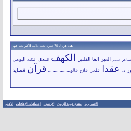
هذه هي الـ 70 عبارة بحث دلالية الأكثر بحثا عنها
الكهف
العير
الغا
الفلبين
اليومي
شاعر
المحلل
النكت
الطحير
عقدا
قرآن
ر
قصايد
علمي
فلاح
قالو...................
عبد
الاتصال بنا
-
منتدى قبيلة الزبون
-
الأرشيف
-
إحصائيات الإعلانات
-
الأعلى