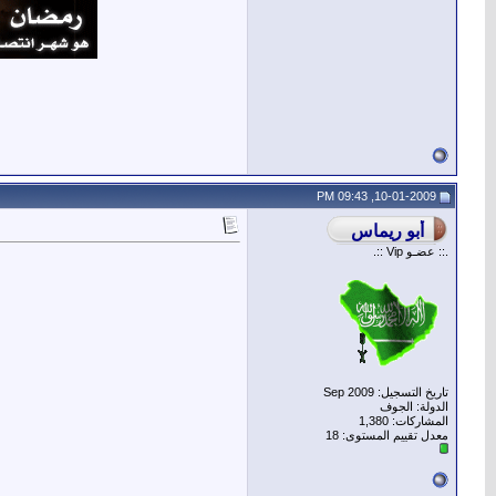
10-01-2009, 09:43 PM
.:: عضـو Vip ::.
تاريخ التسجيل: Sep 2009
الدولة: الجوف
المشاركات: 1,380
معدل تقييم المستوى:
18