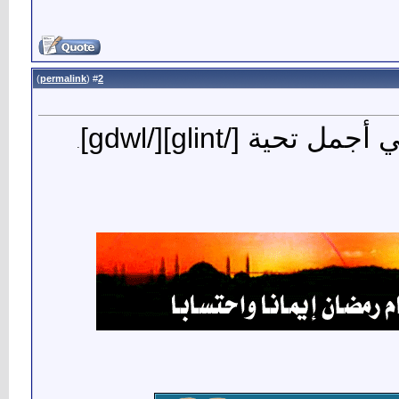
)
permalink
(
2
#
ني أجمل تحية
[/glint]
[/gdwl]
.