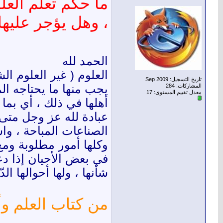
ما حكم تعلم الع
، وهل يؤجر عليها
الحمد لله
العلوم ( غير العلوم ا
تاريخ التسجيل: Sep 2009
يجب منها ما يحتاجه ال
المشاركات: 284
معدل تقييم المستوى:
17
أهلها في ذلك ، أي بما
عبادة لله عز وجل متى 
الصناعات المباحة ، واس
وكلها أمور مطلوبة ومع
في بعض الأحيان إذا دع
شأنها ، ولها أحوالها ا
من كتاب العلم وأخلاق أهله ص 15 للشيخ
__________________