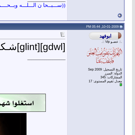
((ســـبــحا ن الـــلـــه وبــحــــ
10-01-2009, 05:44 PM
.:: عضـو Vip ::.
[gdwl]
[glint]
شـكــ
__________________
تاريخ التسجيل: Sep 2009
الدولة: المبرز
المشاركات: 345
معدل تقييم المستوى:
17