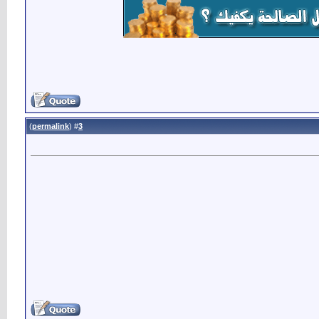
)
permalink
(
3
#