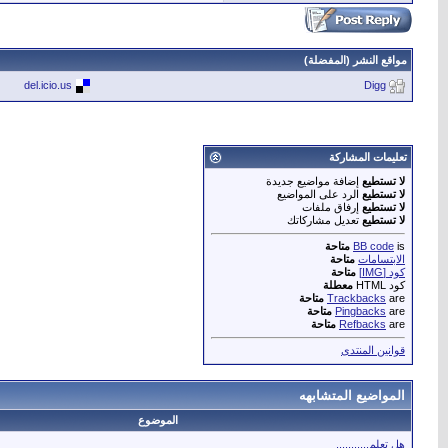
مواقع النشر (المفضلة)
del.icio.us
Digg
تعليمات المشاركة
لا تستطيع
إضافة مواضيع جديدة
لا تستطيع
الرد على المواضيع
لا تستطيع
إرفاق ملفات
لا تستطيع
تعديل مشاركاتك
is
BB code
متاحة
الابتسامات
متاحة
كود [IMG]
متاحة
كود HTML
معطلة
are
Trackbacks
متاحة
are
Pingbacks
متاحة
are
Refbacks
متاحة
قوانين المنتدى
المواضيع المتشابهه
الموضوع
هل تعلم...........