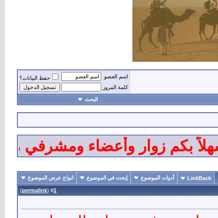
اسم العضو
حفظ البيانات؟
كلمة المرور
البحث
اً بكم زوار وأعضاء ومشرفي منتديا
أدوات الموضوع
إبحث في الموضوع
انواع عرض الموضوع
LinkBack
)
permalink
(
1
#