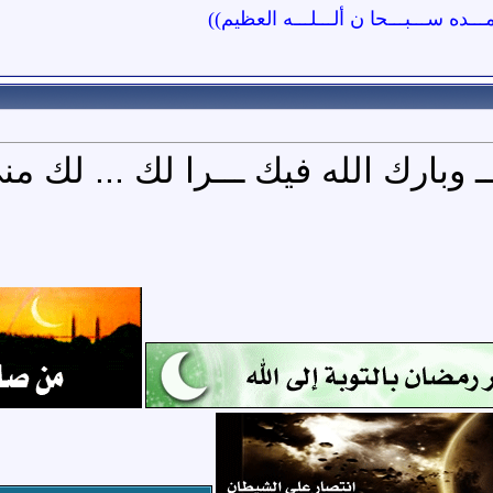
مـــده ســـبـــحا ن ألـــلـــه العظيم))
 وبارك الله فيك ـــرا لك ... لك م