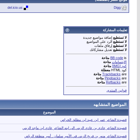
del.icio.us
Digg
تعليمات المشاركة
لا تستطيع
إضافة مواضيع جديدة
لا تستطيع
الرد على المواضيع
لا تستطيع
إرفاق ملفات
لا تستطيع
تعديل مشاركاتك
is
BB code
متاحة
الابتسامات
متاحة
كود [IMG]
متاحة
كود HTML
معطلة
are
Trackbacks
متاحة
are
Pingbacks
متاحة
are
Refbacks
متاحة
قوانين المنتدى
المواضيع المتشابهه
الموضوع
قصيدة الشاعر عمر ابن عبيد ابن مطلق الخراص
قصيدة الشاعر حادي بن عادي الزبني الى ابنه الشاعر عادي ابن ماجد الزبني
قصيدة الشاعر منور بن فريح الزبني في الأمير سلمان . أمير منطقة الرياض