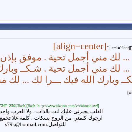
[align=center]
... لك مني أجمل تحية . موفق بإذن ا
.. لك مني أجمل تحية . شـكــ وبارك 
ـ وبارك الله فيك ـــرا لك ... لك م
[flash=http://www.alzbon.com/vb/ahmad.swf]WIDTH=500 HEIGHT=250[/flash]
القلب يجبرني عليك انت بالذات . ولا العرب واجد
ارجوك كلمني من الروح بسكات . كلمة غلا تجمع
للتواصل:s79k@hotmail.com