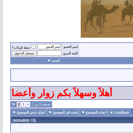
اسم العضو
حفظ البيانات؟
كلمة المرور
البحث
أهلاً وسهلاً بكم زوار وأعضاء وم
صفحة 2 من 2
<
1
2
أدوات الموضوع
إبحث في الموضوع
انواع عرض الموضوع
LinkBack
)
permalink
(
11
#