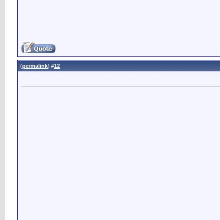
)
permalink
(
12
#