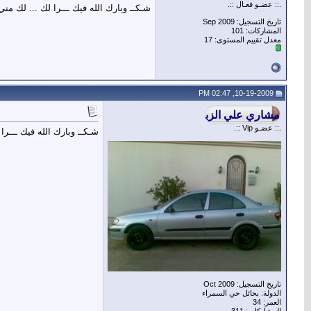
.:: عضـو فعـال ::.
شـكــ وبارك الله فيك ـــرا لك ... لك مني
تاريخ التسجيل: Sep 2009
المشاركات: 101
معدل تقييم المستوى:
17
10-19-2009, 02:47 PM
.:: عضـو Vip ::.
شـكــ وبارك الله فيك ـــرا
تاريخ التسجيل: Oct 2009
الدولة: بحائل حي السمراء
العمر: 34