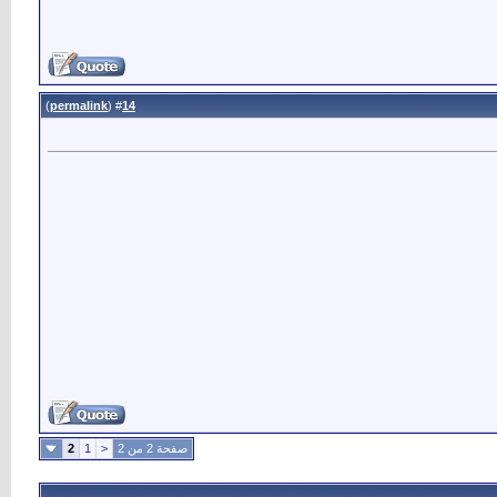
)
permalink
(
14
#
صفحة 2 من 2
<
1
2