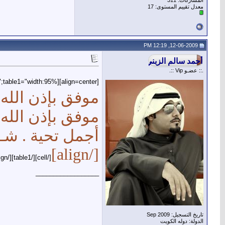
المشاركات: 311
معدل تقييم المستوى:
17
12-06-2009, 12:19 PM
.:: عضـو Vip ::.
[align=center][table1="width:95%;"][cell="filter:;"]
موفق بإذن الله 
موفق بإذن الله .
أجمل تحية . شـكـ
[/align]
[/cell][/table1][/align]
__________________
تاريخ التسجيل: Sep 2009
الدولة: دوله الكويت