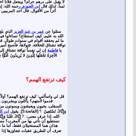
لا يقبل على درهم حرام؟ ويجعل فلاناً آخ
ثمناً. لذلك قال
ابن الجوزي
رحمه الله: إن
أثراً من الأقوال. قال أحد المربي
سئلوا عن
عمر بن عبد العزيز
الذي بلغ
الله به عليم، كيف استطاع؟ تساءلوا في
ما لم يحققه أقوام في سنوات طوال. قب
تواقة تشتاق للخلافة. فتولاها، فأصبح أمي
يا
فاطمة
إن لي نفساً تواقة تشتاق إلى
الآخِرَةُ نَجْعَلُهَا لِلَّذِينَ لا يُرِيدُونَ عُلُوًّا
كيف ترتفع الهمم؟
قل لي واسألني: كيف ترتفع الهمم؟ أولاً:
قدموا لأمتهم؟ يأكلون ويشربون و
السفلى، يحيون ويعيشون ويموتون من أ
وَإِيَّاكَ نَسْتَعِينُ
[الفاتحة:5]. يقول
ابن ال
الله، إذا عرف معنى:
إِيَّاكَ نَعْبُدُ وَإِ
نستطيع أن نأتي بها من المغرب؟ مستحيل
هذان هما المستحيلان فقط، أما ما 
تعرف أن للطريق عقبات تتجاوزها إذا