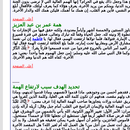
 هذا وجعل ذاك يقع في الحرام؟ إنها الهمم العالية التي لا ترضى بدون الجنة
ريد الدنيا، ومنكم من يريد الآخرة، يعرف هؤلاء كما يعرف أولئك، فالأفعال أبلغ
هم النفس، فأين هم القلب، إن همك ما أهمك، فليكن همك الله والدار الآخرة.
أعلى الصفحة
همة عمر بن عبد العزيز
وز السنتين والخمسة أشهر وأياماً معدودة، ولكنه حقق فيها من الإنجازات ما
ة إلا ونيته لله. جعل الحياة وقفاً لله تبارك وتعالى، فحقق في فترة قصيرة
لإمارة. فتولاها، فلما تولاها ارتفعت الهمم، فقال لها: يا
فاطمة
إن لي نفساً
 مشارق الأرض ومغاربها تحت إمارته. فلما بلغ الخلافة ارتفعت الهمة فقال لها:
لعيد أمر الناس بالخروج فخرجوا من عنده فسمعوا قارئاً يقرأ:
تِلْكَ الدَّارُ
 واحداً، وكما قال النبي صلى الله عليه وسلم: (من جعل الهموم هماً واحداً -يعني: هم
الآخرة- كفاه الله هم الدنيا وهم الآخرة).
أعلى الصفحة
......
تحديد الهدف سبب لارتفاع الهمة
، بل فقدهم أحسن من وجودهم، ماذا قدموا لأنفسهم، وماذا قدموا لدينهم، وماذا
دف ولهم مقصد، هدفهم أن تكون كلمة الله هي العليا، وكلمة الذين كفروا هي
يق عقبات وزلات يتجاوزها صاحب الهمة العالية إذا عرف معنى:
إِيَّاكَ نَعْبُدُ
 الهمة العالية والإيمان الراسخ في القلب أمام جبل وقال: أزيله أزاله بإذن
لا أمران: الأمر الأول: تغيير الأمور الكونية، الله يأتي بالشمس من المشرق، فهل
 الله فرض صلاة الظهر أربعاً فهل نستطيع أن نجعلها ثلاثاً أو خمساً؟ مستحيل.
ي قاموس العاجزين، واعلم أن أسهل شيء يمكن تحقيقه هو الفشل. ولا بد أن
 في الطريق أنت تعمل من أجل من؟ هل العمل لله أم لغير الله؟ هل المقصد الآخرة
ا؟ هل الهدف جنة الرحمن أم الدنيا وما فيها؟ فحدد الطريق وحدد لمن تعمل.