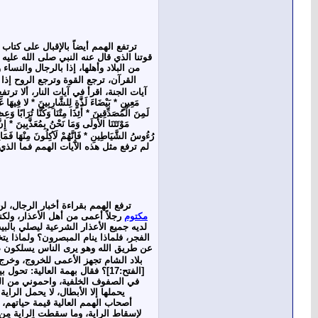
ترتفع الهمم أيضاً بالإقبال على كتاب
قوتنا الذي قال عنه النبي صلى الله عليه
من البلاد وأهلها، إذا بالرجال والنس
القرآن، ترجع القوة وترجع الروح إذا 
آيات الجنة، اقرأ في آيات النار، ألا تر
مَعِينٍ * بَيْضَاءَ لَذَّةٍ لِلشَّارِبِينَ * لا فِيهَا
لَمِنَ الْمُصَدِّقِينَ * أَئِذَا مِتْنَا وَكُنَّا تُرَابًا وَ
مَوْتَتَنَا الأُولَى وَمَا نَحْنُ بِمُعَذَّبِينَ * إِن
رُءُوسُ الشَّيَاطِينِ * فَإِنَّهُمْ لَآكِلُونَ مِنْهَا فَمَالِ
لم ترفع مثل هذه الآيات الهمم فما الذي
ترفع الهمم بقراءة أخبار الرجال، 
مكتوم
رجلاً أعمى من أهل الأعذار، ولكن
لديه جميع الأعذار الشرعية ليصلي بالبي
الفجر، فلماذا ينام المبصرون؟ ولماذا ي
عن طريق الله وهو يرى الناس يسلكون ص
بلاد الشام تجهز الأعمى للخروج، وخرج ل
[الفتح:17]؟ فقال بهمة العالية: تحول بيني وبين الشهادة يا
في الصفوف الخلفية، واحموني من النب
يحملها إلا الأبطال، لا يحمل الرا
أصحاب الهمم العالية قيمة حياتهم، 
لإسقاط الراية، وما سقطت الراية من 