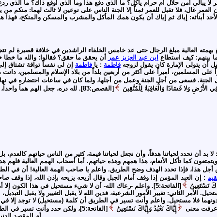
ر لا يبالي أمن حلال أم حرام يأكل؟ ما الذي دفع هذا وما الذي أوقع ذاك؟ ما الذي ردع
 العمر غال، فلا تقبل للعمر ثمناً إلا الجنة الناس على نوعين لا ثالث لهما: منكم من ي
ين لأحد أبنائه: إياك ثم إياك أن يكون همك المأكل والمشرب والمسكن والمنكح، فهذا 
 بهمته العالية مبلغ الرجال حتى عد خامس الخلفاء الراشدين في خلافة قصيرة لم تتجا
ما بينهم: كيف استطاع
ابن عبد العزيز عمر
أن يحقق ما حقق؟ فقالوا: والله ما خطا خطو
ل أن يتولى الإمارة كان يقول لزوجه
فاطمة
: يا
فاطمة
إن لي نفساً تواقة تشتاق إلى ا
راً على المسلمين، أميراً على أكثر من أربعين بلداً من بلاد الإسلام والمسلمين، دانت
 الجنة. فسعى من أجل الجنة وعمل من أجلها، ولما كان في ساعات احتضاره في نهار ا
 فِي الأَرْضِ وَلا فَسَادًا وَالْعَاقِبَةُ لِلْمُتَّقِينَ
[القصص:83]. لله دره، جعل الهم هماً
 لا بد أن نحدد لحياتنا هدفاً، وأن نجعل لحياتنا قيمة، كثير من الناس حياتهم كالعدم
يتمتعون كما تأكل الأنعام، هذا همهم وهذه حياتهم. أما أصحاب الهمم العالية فلهم ه
جل هذا، فإذا تحدد الهدف وضح الطريق. واعلم يا صاحب الهمة العالية! أن في الطر
قيم
: إن العبد المؤمن إذا وقف أمام الجبل وقال أزيحه يزيحه بإذن الله، إذا وقف صاحب
يَّاكَ نَسْتَعِينُ
[الفاتحة:5]. واعلم -رعاك الله- أن لا شيء مستحيل في هذا الكون إ
. الأمر الثاني: تغيير الأمور الشرعية، فدين الله لا يقبل التغيير ولا يقبل التبديل،
دونهما فلا مستحيل. واعلم وأنت تسير في الطريق أن كلمة (مستحيل) لا توجد إلا ف
 عرفت معنى
إِيَّاكَ نَعْبُدُ وَإِيَّاكَ نَسْتَعِينُ
[الفاتحة:5]، ولكن حدد وأنت تسير
أم المقصد الدني