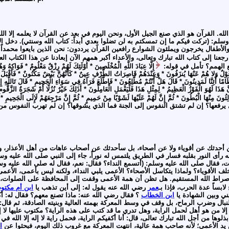
 الله. القرآن هو الذي صنع الجيل الأول، ونحن اليوم في بعد عن القرآن لا يعلمه إلا ا
 وسلم: (تركت فيكم ما إن تمسكتم به لن تضلوا بعدي أبداً: كتاب الله وسنتي). دخل ا
اء والأطفال يخرجون ويملئون الشوارع رافعين القرآن يرددون: نحن الذين بايعوا محمداً
رجعنا إلى كتاب الله تبارك وتعالى، والأعداء أكبر همهم الآن إبعادنا عن هذا الكتاب ال
تفع الهمم؟ تأمل في قوله:
إِلَّا عِبَادَ اللَّهِ الْمُخْلَصِينَ * أُوْلَئِكَ لَهُمْ رِزْقٌ مَعْلُومٌ * فَوَاكِ
 غَوْلٌ وَلا هُمْ عَنْهَا يُنزَفُونَ * وَعِنْدَهُمْ قَاصِرَاتُ الطَّرْفِ عِينٌ * كَأَنَّهُنَّ بَيْضٌ مَكْنُونٌ * فَأَقْبَل
عِظَامًا أَئِنَّا لَمَدِينُونَ * قَالَ هَلْ أَنْتُمْ مُطَّلِعُونَ * فَاطَّلَعَ فَرَآهُ فِي سَوَاءِ الْجَحِيمِ * قَالَ تَاللَّهِ إ
َّ هَذَا لَهُوَ الْفَوْزُ الْعَظِيمُ * لِمِثْلِ هَذَا فَلْيَعْمَلِ الْعَامِلُونَ * أَذَلِكَ خَيْرٌ نُزُلًا أَمْ شَجَرَةُ الزَّقُّومِ
ئُونَ مِنْهَا الْبُطُونَ * ثُمَّ إِنَّ لَهُمْ عَلَيْهَا لَشَوْبًا مِنْ حَمِيمٍ * ثُمَّ إِنَّ مَرْجِعَهُمْ لَإِلَى الْجَحِيمِ *
 يرفعها؟ إن لم تشتق النفوس إلى الجنة فما الذي يشوقها؟ إن لم تهرب النفوس من الن
لن أحدثك عن أقوياء ولا عن أصحاء، بل سأحدثك عن أصحاب عاهات من أهل الأعذار، ول
ه رأى النور بقلبه فسار في الطريق يلتمس له نوراً، جاء إلى النبي صلى الله عليه 
ت، فقال صلى الله عليه وسلم: (أتسمع النداء؟ فقال: نعم، فقال له صلى الله عليه وس
تخلف الأقوياء؟ ولماذا يتكاسل الأصحاء؟ الأعمى يلبي النداء، ولكنه ليس بأعمى، الأع
راط الله المستقيم. هل تظن أن همة الأعمى وقفت إلى المحافظة على الصلوات، ل
ابساً عدة الحرب، فإذا بـ
عمر
رضي الله عنه يقول له: إلى أين تذهب يا
ابن أم مكتو
ابن الخطاب
؟ فقال رضي الله عنه: ماذا تصنع معهم؟ فقال له:
ال وضرب الرماح، بل وقف في وسط المعركة بهمته العالية وبنيته الصادقة، ثم قال: أن
ية إلا من هو أهل لحمل الراية، وهل تدري ما قد كتب على هذه الراية؟ مكتوب عليها لا
بذلوها من أجل الله تبارك تعالى، قال: أنا أكفيكم الراية، فحمل راية لا إله إلا الل
يد الأعمى؛ لأنه صاحب همة عالية، انتهت المعركة مع غروب ذلك اليوم، فبحثوا عن
ا