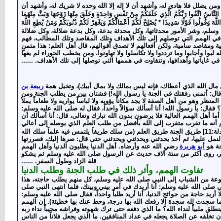
من يضلل فلا هادي له، وأشهد أن لا إله إلا الله وحده لا شريك له، وأشهد أن
هَا النَّاسُ اتَّقُوا رَبَّكُمُ الَّذِي خَلَقَكُمْ مِنْ نَفْسٍ وَاحِدَةٍ وَخَلَقَ مِنْهَا زَوْجَهَا وَبَثَّ مِنْهُمَا
ا اللَّهَ وَقُولُوا قَوْلًا سَدِيدًا * يُصْلِحْ لَكُمْ أَعْمَالَكُمْ وَيَغْفِرْ لَكُمْ ذُنُوبَكُمْ وَمَنْ يُطِعِ اللَّهَ
له عليه وسلم، وشر الأمور محدثاتها، وكل محدثة بدعة، وكل بدعة ضلالة، وكل ضلالة
ن في الهمم التي توصلهم إلى تلك الأهداف وتلك المقاصد وتلك المطالب، فهم
ومقاصد سامية، ولكن أفعالهم لا تصدق أقوالهم، قال أهل العلم: هذا متمنٍ
بوا وأجابوا وما ترددوا ولا تكاسلوا ولا تهاونوا. ومن يخطب الحوراء لم يغها
ي غاياتها وأهدافها، وتتفاوت في هممها التي توصلها إلى تلك الأهداف. ......
ل الله الذي أعطاك، فإنه ليس بمالك ولا بمال أبيك
)، وتخيل همة
ربيعة بن
 قال: أتمنى رفقتك في الجنة يا رسول الله!) فشتان بين من يطلب الجنة ومن
منظر وهو من أهل الصفة لا يجد مكاناً يؤويه ولا لباساً يواريه ولا طعاماً يملأ
فقال: يا رسول الله! أنا أسألك سؤالاً واحداً، فقال له صلى الله عليه وسلم:
ما أهل الهمم العالية فلا يرضون بدون الله تبارك وتعالى، قال: أنا أسألك أن
علم أنه ما تقرب متقرب إلى الله بأفضل من طلب العلم الذي يوصله إلى أعالي
[المجادلة:11] طريق الجنة طريق العلم (من سلك طريقاً يلتمس فيه علماً سلك الله
نمل عليها، ثم أخذ يحدثني ويحدثني ويحدثني حتى قال: صرها إليك، فصررتها
حة هو
أبو هريرة
رضي الله عنه وأرضاه. أهل الدنيا يطلبون الدنيا وأهل الهمم
فر، روى أكثر من ستة آلاف حديث عن الرسول صلى الله عليه وسلم ثم يشكو
قلة الزاد وطول السفر. ......
تفاوت الهمم، وأثر ذلك في طلب الجنة وطلب الدنيا
وعة من الشباب إلى النبي صلى الله عليه وسلم، كل منهم يطلب حاجته، هذا
ي صلى الله عليه وسلم: أنا أريدك في أمر بيني وبينك، فلما انتهى النبي صلى
أريد حاجة من حوائج الدنيا، أنا أريد طلباً واحداً، فقال صلى الله عليه وسلم:
ا سجدت لله سجدة إلا رفعك الله بها درجة، وحط عنك بها خطيئة). إن الهمم
ق ملبياً لنداء الله؟ ما الذي دفعه حتى ترك شهوته وفراشه مجيباً نداء ربه
 تخلفه عن الصلاة يجعله في عداد المنافقين. ما الذي يجعل فلاناً من الناس