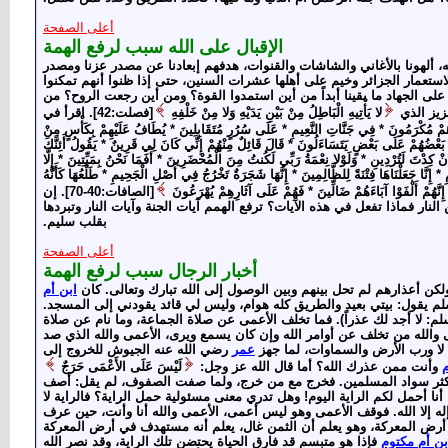
أعلى الصفحة
الإقبال على الله سبب لرفع الهمة
لله، ألهونا بالأغاني والشاشات والقنوات، هدفهم إبعادنا عن مصدر عزنا ومصدر
لاستعمار الجزائر وخيم على أهلها عشرات السنين، حتى إذا ظنوا أنهم تمكنوا
 على الجهاد ما بقينا أبداً من أين استمدوا القوة؟ ومن أين رجعت الروح؟ من
عزيز الذي
لا يَأْتِيهِ الْبَاطِلُ مِنْ بَيْنِ يَدَيْهِ وَلا مِنْ خَلْفِهِ
[فصلت:42]. اقرأ في
هُ وَهُمْ مُكْرَمُونَ * فِي جَنَّاتِ النَّعِيمِ * عَلَى سُرُرٍ مُتَقَابِلِينَ * يُطَافُ عَلَيْهِمْ بِكَأْسٍ مِنْ
َ بَعْضُهُمْ عَلَى بَعْضٍ يَتَسَاءَلُونَ * قَالَ قَائِلٌ مِنْهُمْ إِنِّي كَانَ لِي قَرِينٌ * يَقُولُ أَئِنَّكَ
ِنْ كِدْتَ لَتُرْدِينِ * وَلَوْلا نِعْمَةُ رَبِّي لَكُنتُ مِنَ الْمُحْضَرِينَ * أَفَمَا نَحْنُ بِمَيِّتِينَ * إِلَّا
 * إِنَّا جَعَلْنَاهَا فِتْنَةً لِلظَّالِمِينَ * إِنَّهَا شَجَرَةٌ تَخْرُجُ فِي أَصْلِ الْجَحِيمِ * طَلْعُهَا كَأَنَّهُ
 إِنَّهُمْ أَلْفَوْا آبَاءَهُمْ ضَالِّينَ * فَهُمْ عَلَى آثَارِهِمْ يُهْرَعُونَ
[الصافات:40-70]. إن
ار فماذا تفعل في هذه الآيات؟ ترفع الهمم آيات الجنة وآيات النار وتبردها
بقلب سليم.
أعلى الصفحة
أخبار الرجال سبب لرفع الهمة
كن أعذارهم لم تحل بينهم وبين الوصول إلى الله تبارك وتعالى. كان
ابن أم
وسلم يقول: بيتي بعيد والطريق كله هوام، وليس لي قائد يقودني إلى المسجد.
لم: لا أجد لك عذراً). فما تخلف الأعمى عن صلاة الجماعة، وما نام عن صلاة
مى والله من تخلف عن أوامر الله وإن كان يسمع ويرى، الأعمى والله الذي صد
ا ورب الأرض والسماوات، لما جهز
عمر
رضي الله عنه الجيوش للخروج إلى
م
وأنت ممن عذرك الله؟ أما قال الله عز وجل:
لَيْسَ عَلَى الأَعْمَى حَرَجٌ
 أكثر سواد المسلمين. فخرج مع من خرج، ولما صفت الصفوف، لم يقل: أصف
ا أحمل لكم الراية اليوم! وهل تدري معنى مسئولية حمل الراية؟ فالراية لا
 إله إلا الله. فوقف الأعمى وهو ليس أعمى، الأعمى والله أنا وأنت، حين عرف
ه في أرض المعركة، وهو يعلم أن الثمن غال، يعلم أنه مستهدف في أرض المعركة
بن أم مكتوم
فإذا هو متبسم قد فارق الحياة يحتضن تلك الراية، وقد نصر الله