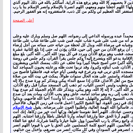
 لا يحصيهم إلا الله وهو يرفع هذه الراية. أسألكم بالله في ذلك اليوم الذي
 اللهم اجعلنا منهم ومعهم، اللهم انصرنا بالإسلام وانصر الإسلام بنا يا رب
 وأستغفر الله العظيم لي ولكم من كل ذنب، فاستغفروه إنه هو الغفور الرحيم.
أعلى الصفحة
ن محمداً عبده ورسوله الداعي إلى رضوانه، اللهم صل وسلم وبارك عليه وعلى
 الله. اعلم أنه من شب على شيء شاب عليه، فمن شب على طاعة شاب على طاعة
 وشبابه في مرضاة الله، وبذل كل لحظة من حياته حتى مماته من أجل إرضاء
أن يرفع الأذان من حين إلى حين، فكان يؤذن له، حتى إذا بلغ الثانية عشرة
د، فشب وهو يرفع الأذان ويردد في كل يوم: الله أكبر.. الله أكبر، بلغ مبلغ
 والإقامة يدعو الله ويتضرع إليه؟ وكم جلس يقرأ القرآن، وكم جلس في روضة
الله والله أكبر) حتى أصبح شيخاً كبيراً وما تخلف عن ذلك، يمسك الناس ويفطرون
لأذان، شب أبناؤه وكبروا، وقد تربوا تحت ظله ورعايته يحبون المساجد كما
 مسجده الذي تربى فيه وترعرع فيه وقضى أيام حياته فيه، فانتقلوا فأصبح من
اة العشاء، واستمر على هذه الحال سنوات طوالاً، يمكث في بيت الله من صلاة
 من أهل الأعذار، فكان إذا سمع النداء يبكي ويتذكر كم مرة صدع بـ(لا إله
غتسل وتطيب ولبس أحسن الثياب، ثم ذهب إلى المسجد مبكراً قبل رفع الأذان،
له أكبر.. لا إله إلا الله، وهو يبكي، ويتذكر تلك الأيام الجميلة كم صدع بهذا
عدها، ذهب إلى ربه وهو ساجد أمامه، عاش وهو يحب الأذان، ومات بعد أن صدع
لتسبيح والتكبير والتهليل، فماذا نحب أنا وأنت؟ أحبا الله فأحبهم، وبذلوا
إنك في زمن القوة، أيها الشيخ الكبير! اعمل فأنت في زمن الإمهال، فالأعمار
فاسألوا الله الهمة العالية، واطلبوا العون على مرضاته. يقول
شيخ الإسلام
سن عبادتك. اللهم أعط نفوسنا تقواها، وزكها أنت خير من زكاها، إنك أنت
للهم أرنا الحق حقاً وارزقنا اتبعاه، وأرنا الباطل باطلاً وارزقنا اجتنابه. اللهم
واتبع رضاك يا رب العالمين! وول علينا خيارنا واكفنا شرارنا، ادفع عنا الغلاء
ب العالمين. اللهم اجمع كلمة المسلمين على الحق يا حي يا قيوم! اللهم انصر
ن، انصرهم في السودان وفي كل مكان، انصر من نصرهم، واخذل من خذلهم،