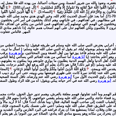
غفره، ونعوذ بالله من شرور أنفسنا، ومن سيئات أعمالنا، من يهده الله فلا مضل له، و
ينَ آمَنُوا اتَّقُوا اللَّهَ حَقَّ تُقَاتِهِ وَلا تَمُوتُنَّ إِلَّا وَأَنْتُمْ مُسْلِمُونَ
[آل عمران:102].
يَا أَيُّ
َاءَلُونَ بِهِ وَالأَرْحَامَ إِنَّ اللَّهَ كَانَ عَلَيْكُمْ رَقِيبًا
[النساء:1].
يَا أَيُّهَا الَّذِينَ آمَنُوا اتَّقُو
[الأحزاب:70-71]. أما بعد: فإن أصدق الحديث كلام الله، وخير الهدي هدي محمد صلى ال
اس في مطالبهم.. في أهدافهم.. في غاياتهم، وهم كذلك يختلفون في أمر آخر، يختلفو
ختلفون في الهمم التي توصلهم إلى أهدافهم، فمن الناس من يتكلم عن أهداف عالية 
ون لا يتكلمون ولكن أفعالهم تدل على أنهم أصحاب همم عالية، إذا ناداهم منادي الله ل
المهر. فالناس تتفاوت ف
 أعرابي يعترض النبي صلى الله عليه وسلم في طريقه فيقول: (يا محمد! أعطني من ما
له عليه وسلم بوضوئه ليلة، ثم يقول له النبي صلى الله عليه وسلم: ( اسأل ما تريد،
صلى الله عليه وسلم فأخذ يوزعها بين أهل الصفة وبين المحتاجين، و
أبو هريرة
يرقب ال
 وهو أعلم بحاجته: (يا
أبا هريرة
أما تسألني من هذه الغنائم التي يسألني إياها الناس؟ 
ه). أهل الدنيا وأهل الهمم الدنية يطلبون ما يواري جلودهم وما يملئون به بطونهم، أ
ه عليه وسلم: (أوَ غير ذلك؟ قال: هو ذاك)، يعلم أن الله يرفع أهل العلم درجات، ي
م يقدس الله ويمجد،
يَرْفَعِ اللَّهُ الَّذِينَ آمَنُوا مِنْكُمْ وَالَّذِينَ أُوتُوا الْعِلْمَ دَرَجَاتٍ
ي الله عنه: (فأخذ نمرة كانت على ظهري فوضعها بيني وبينه، حتى أني أرى دبيب ال
لامه)، راوي الحديث الأول من؟
أبو هريرة
رضي الله عنه وأرضاه، ناقل السنة الصحي
اه.
أبو هريرة
رضي الله عنه في آخر حياته يبكي ويقول: آه من قلة الزاد وطول الس
عظم الهمم وما أشد تفاوتها، فهمم معلقة بالعرش، وهمم تدور حول الحش. جاءت مجم
ريد قضاء حاجة، والنبي صلى الله عليه وسلم يقضي حوائجهم، إلا واحداً منهم قال للنب
شباب التفت إلى صاحب الهمة العالية، فقال: وما شأنك أنت؟ قال: أنا لا أريد مالاً ولا 
دلّه على الطريق- فقال صلى الله عليه وسلم: أعني على نفسك بكثرة السجود، فإنك م
 فلان وفلان، لماذا يستطيع هذا أن يترك فراشه في البرد القارس والبرد الشديد وينطل
 يتحرك من مكانه وهو يسمع منادي الله ينادي: الصلاة خير من النوم! بل هو يعلم أن