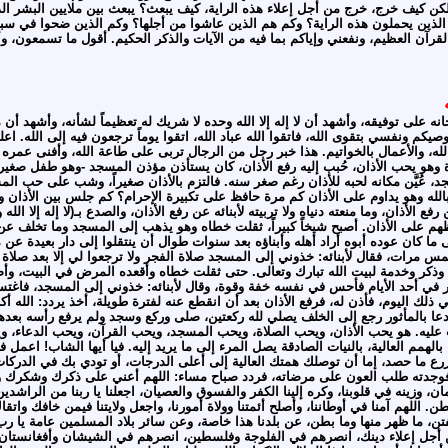
لكن كيف خرج، خرج من أجل إعلاء هذه الراية، كيف يبعث؟ يبعث بين ملايين البشر الذين
الذين يحملون هذه الراية؟ وكم هم الذين عاشوا من أجلها؟ وكم الذين ضحوا في سبيلها؟
بالقرآن العظيم، ونفعني وإياكم بما فيه من الآيات والذكر الحكيم. أقول ما تسمعون،
نه على توفيقه، وأشهد أن لا إله إلا الله وحده لا شريك له تعظيماً لشأنه، وأشهد أ
! أوصيكم ونفسي بتقوى الله، فاتقوا الله عباد الله، اتقوا يوماً ترجعون فيه إلى
، والأعمال بالخواتيم. هذا خبر رجل من الرجال تربى على طاعة الله، وأفنى عمره
ة وهو يحب الأذان، حُبب إليه رفع الأذان، كان يستأذن مؤذن المسجد -وهو طفل صغير- 
، عُيَّن مكانه لحبه للأذان رغم صغر سنه. فالتزم بالأذان صغيراً، وشب على حب المسج
بالله وهو يداوم على الأذان كم مرة حافظ على تكبيرة الإحرام؟ كم جلس بين الأذان
فع الأذان، وما منعته دنياه ولا تربيته لأبنائه عن رفع الأذان، والصدع بـ(لا إله إلا 
م على الأذان. أصبح شيخاً كبيراً، ثقلت خطاه وهو يذهب إلى المسجد وما تخلف عن ا
ى ما كان عوده أبوه أراد أهله وأبناؤه بعد سنوات طوال أن ينتقلوا إلى دار بعيدة عن
اً خمس مرات، فقال لأبنائه: خذوني إلى المسجد صلاة الفجر ولا ترجعوا لي إلا بعد صل
ذكر وخدمة لبيت الله تبارك وتعالى. حتى ثقلت خطاه وأقعده المرض في البيت، وأصبح
 ظهر في أحد الأيام فأحس في نفسه خفة وقوة، وقال لأبنائه: خذوني إلى المسجد، فا
ك اليوم، فأذن له، فرفع الأذان بعد أن انقطع عنه لفترة طويلة، أخذ يردد: الله أكبر ال
ه ودعا بالمأثور رجع إلى الخلف يصلي لله ركعتين، صلى وركع وسجد ولم يرفع رأسه ب
ليه. هو يحب الأذان، ويحب الصلاة، ويحب المسجد، ويحب القرآن، ويحب الدعاء، ويحب ا
همم العالية، بالنيات الصادقة يصل المرء إلى ما يريد إليه. فيا أيها الشاب! اعمل ف
رع ما حصد، إما أن توصلك همتك العالية إلى أعلى الدرجات، أو تودي بك في الدركات. 
، فوجدته طلب العون على مرضاته، فردد صباح مساء: اللهم أعني على ذكرك وشكرك وح
مان، وزينه في قلوبنا، وكره إلينا الكفر والفسوق والعصيان، اجعلنا يا ربنا من الراشدين. ا
. اللهم آمنا في أوطاننا، وأصلح أئمتنا وولاة أمورنا، واجعل ولايتنا فيمن خافك واتقاك 
لفتن، ما ظهر منها وما بطن، عن بلدنا هذا خاصة، وعن سائر بلاد المسلمين عامة يا ر
ن أجل إعلاء دينك، انصرهم في الفلوجة وفلسطين، انصرهم في الشيشان وأفغانستا