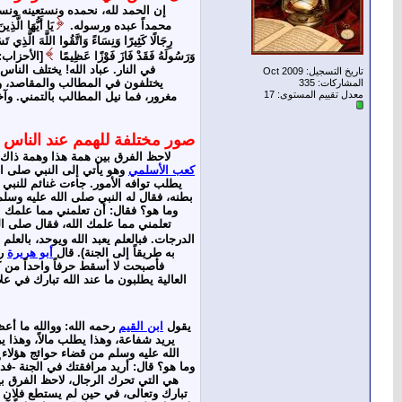
إن الحمد لله، نحمده ونستعينه ونست
محمداً عبده ورسوله.
يَا أَيُّهَا الَّذِ
رِجَالًا كَثِيرًا وَنِسَاءً وَاتَّقُوا اللَّهَ الَّذِي تَس
وَرَسُولَهُ فَقَدْ فَازَ فَوْزًا عَظِيمًا
في النار. عباد الله! يختلف الن
تاريخ التسجيل: Oct 2009
يختلفون في المطالب والمقاصد، وي
المشاركات: 335
معدل تقييم المستوى:
17
مغرور، فما نيل المطالب بالتمني. وآخر
صور مختلفة للهمم عند الناس
لاحظ الفرق بين همة هذا وهمة ذاك،
كعب الأسلمي
وهو يأتي إلى النبي صلى ال
يطلب توافه الأمور. جاءت غنائم للنبي 
بطنه، فقال له النبي صلى الله عليه وسلم
وما هو؟ فقال: أن تعلمني مما علمك الل
تعلمني مما علمك الله، فقال صلى الل
الدرجات. فبالعلم يعبد الله ويوحد، بالعل
به طريقاً إلى الجنة). قال
أبو هريرة
رض
فأصبحت لا أسقط حرفاً واحداً من ك
العالية يطلبون ما عند الله تبارك في عل
يقول
ابن القيم
رحمه الله: ووالله ما أ
يريد شفاعة، وهذا يطلب مالاً، وهذا ي
الله عليه وسلم من قضاء حوائج هؤلاء ال
وما هو؟ قال: أريد مرافقتك في الجنة -ف
هي التي تحرك الرجال، لاحظ الفرق بين
تبارك وتعالى، في حين لم يستطع فلان أن