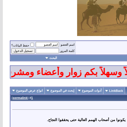
اسم العضو
حفظ البيانات؟
كلمة المرور
البحث
سهلاً بكم زوار وأعضاء ومشرفي منتد
أدوات الموضوع
إبحث في الموضوع
انواع عرض الموضوع
LinkBack
)
permalink
(
1
#
ن يكونوا من أصحاب الهمم العالية حتى يحققوا النجاح.