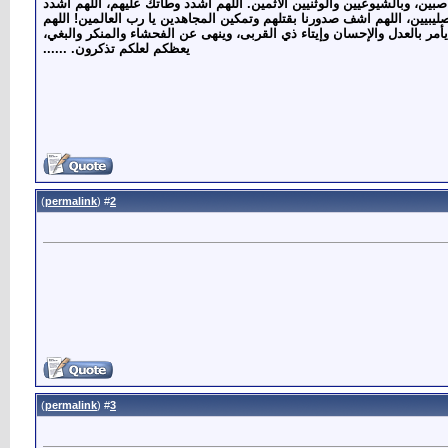
صبين، وبالشيوعيين والوثنيين الآثمين. اللهم اشدد وطأتك عليهم، اللهم اشدد
يبيين، اللهم اشف صدورنا بقتلهم وتمكين المجاهدين يا رب العالمين! اللهم
أمر بالعدل والإحسان وإيتاء ذي القربى، وينهى عن الفحشاء والمنكر والبغي،
يعظكم لعلكم تذكرون. ......
)
permalink
(
2
#
)
permalink
(
3
#