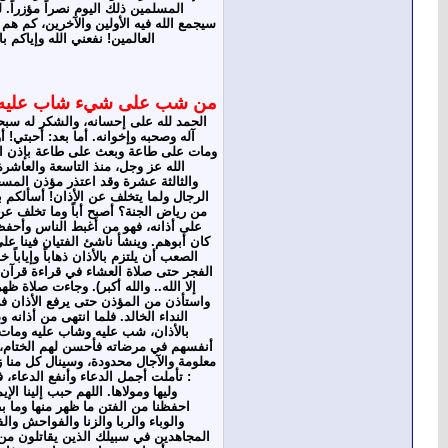
المسلمين ذلك اليوم نصراً مؤزراً. 
سيجمع الله فيه الأولين والآخرين، كم هم 
العالمين! نفعني الله وإياكم 
من شب على شيء شاب عليه
الحمد لله على إحسانه، والشكر له سبحا
آله وصحبه وإخوانه. أما بعد: أحبتي
ومات على طاعة وبعث على طاعة بإذن الله
الله عز وجل، منذ التاسعة والعاشر
والثالثة عشرة وقد اعتذر مؤذن المسجد
الرجال ولما يتخلف عن الأذان! أسألكم 
من رياض الجنة؟ أصبح أباً وما تخلف عن ر
على أذانه، فهو من أغبط الناس وأحفظه
كان أبوهم. وينشأ ناشئ الفتيان فينا عل
الصعب أن يلتزم بالأذان ذهاباً وإياب
الفجر حتى صلاة العشاء في قراءة قرآن و
إلا الله.. والله أكبر). وجاءت صلاة
واستأذن من المؤذن حتى يرفع الأذان في ذل
النداء الخالد. فلما انتهى من أذان
بالأذان، شب عليه وشاب عليه ومات ع
أنفسهم في مرضاته فأحسن لهم الختام، بال
معلومة والآجال محدودة، وسينال كل منا ز
: تأملت أجمل الدعاء وأنفع الدعاء
وليها ومولاها. اللهم حبب إلينا الإي
احفظنا من الفتن ما ظهر منها وما بطن
والوباء والربا والزنا والفواحش وا
المجاهدين في سبيلك الذين يقاتلون م