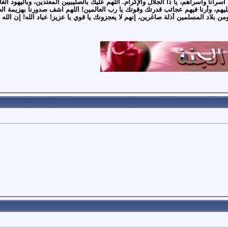
نا وأسراهم، يا ذا الجلال والإكرام. اللهم عليك بالصليبيين المعتدين، وباليهود الغا
هم، وأرنا فيهم عجائب قدرتك وقوتك يا رب العالمين! اللهم اشف صدورنا بهزيمة الصل
بلاد المسلمين أذلة صاغرين، إنهم لا يعجزونك يا قوي يا عزيز! عباد الله! إن الله ي