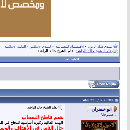
منتدى قبيلة الزبون
>
الأقــســـام الــعـــامــة
>
المنتدى الإسلامي
>
المكتبة الاسلامية
بقلم الشيخ خالد الراشد
التعليمـــات
10-08-2009, 02:18 AM
بقلم الشيخ خالد الراشد
.:: عضـو Vip ::.
همم تناطح السحاب
الهمة العالية ركيزة أساسية للنجاح في الد
حال الناس في الأهداف والوسا