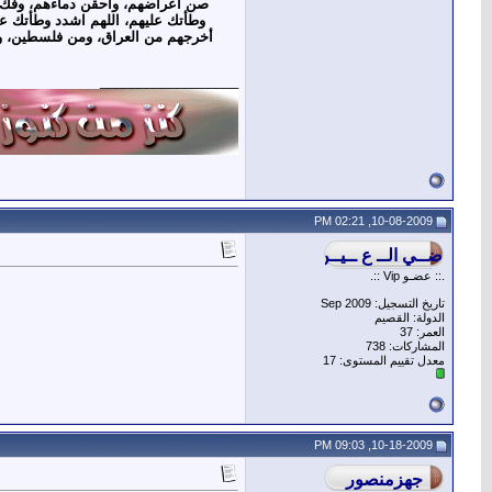
صن أعراضهم، واحقن دماءهم، وفك أسرا
وطأتك عليهم، اللهم اشدد وطأتك علي
أخرجهم من العراق، ومن فلسطين، ومن 
__________________
10-08-2009, 02:21 PM
.:: عضـو Vip ::.
تاريخ التسجيل: Sep 2009
الدولة: القصيم
العمر: 37
المشاركات: 738
معدل تقييم المستوى:
17
10-18-2009, 09:03 PM