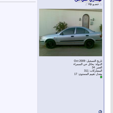
.:: عضـو Vip ::.
تاريخ التسجيل: Oct 2009
الدولة: بحائل حي السمراء
العمر: 34
المشاركات: 311
معدل تقييم المستوى:
17