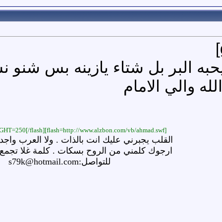
يحبه البر بل شتاء يازينه بس شنو
له والي الامام
[flash=http://www.alzbon.com/vb/ahmad.swf]WIDTH=500 HEIGHT=250[/flash]
القلب يجبرني عليك انت بالذات . ولا العرب واجد
ارجوك كلمني من الروح بسكات . كلمة غلا تجمع
للتواصل:s79k@hotmail.com