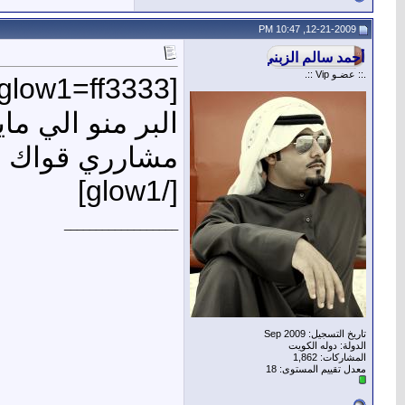
12-21-2009, 10:47 PM
.:: عضـو Vip ::.
[glow1=ff3333]
البر منو الي ما
مشارري قواك ال
[/glow1]
__________________
تاريخ التسجيل: Sep 2009
الدولة: دوله الكويت
المشاركات: 1,862
معدل تقييم المستوى:
18