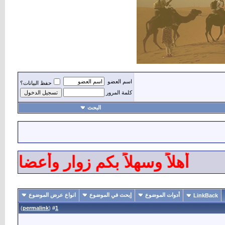
اسم العضو
حفظ البيانات؟
كلمة المرور
البحث
أهلاً وسهلاً بكم زوار وأعضاء وم
أدوات الموضوع
إبحث في الموضوع
انواع عرض الموضوع
LinkBack
)
permalink
(
1
#