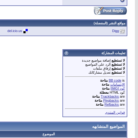
مواقع النشر (المفضلة)
del.icio.us
Digg
تعليمات المشاركة
لا تستطيع
إضافة مواضيع جديدة
لا تستطيع
الرد على المواضيع
لا تستطيع
إرفاق ملفات
لا تستطيع
تعديل مشاركاتك
is
BB code
متاحة
الابتسامات
متاحة
كود [IMG]
متاحة
كود HTML
معطلة
are
Trackbacks
متاحة
are
Pingbacks
متاحة
are
Refbacks
متاحة
قوانين المنتدى
المواضيع المتشابهه
الموضوع