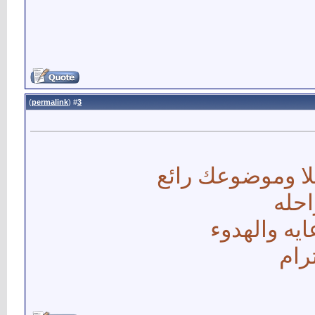
)
permalink
(
3
#
لا وموضوعك رائع
احله
ايه والهدوء
رام