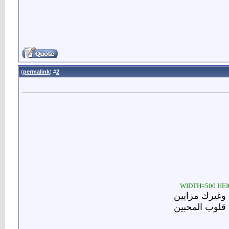
)
permalink
(
2
#
 وغيرك مزايين
 قلوب المحبين