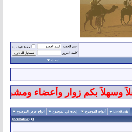
اسم العضو
حفظ البيانات؟
كلمة المرور
البحث
وسهلاً بكم زوار وأعضاء ومشرفي من
أدوات الموضوع
إبحث في الموضوع
انواع عرض الموضوع
LinkBack
)
permalink
(
1
#