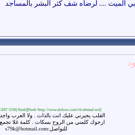
د
ي الميت .... لرضاه شف كثر البشر بالمساج
د
[flash=http://www.alzbon.com/vb/ahmad.swf]WIDTH=500 HEIGHT=250[/flash]
القلب يجبرني عليك انت بالذات . ولا العرب واجد
ارجوك كلمني من الروح بسكات . كلمة غلا تجمع
للتواصل:s79k@hotmail.com