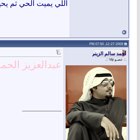
اللي يميت الحي ثم يحي
12-27-2009, 07:50 PM
.:: عضـو Vip ::.
عبدالعزيز الحمو
__________________