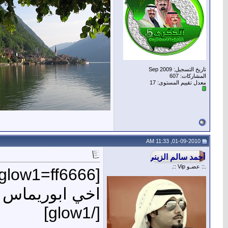
تاريخ التسجيل: Sep 2009
المشاركات: 607
معدل تقييم المستوى:
17
01-09-2010, 11:33 AM
.:: عضـو Vip ::.
[glow1=ff6666]
اخي ابوريماس ل
[/glow1]