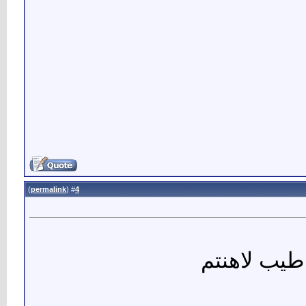
)
permalink
(
4
#
طيب لاهنتم