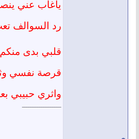
ياغاب عني ينصا
رد السوالف تع
قلبي بدى منكم ت
قرصة نفسي وثا
واثري حبيبي بعي
__________________