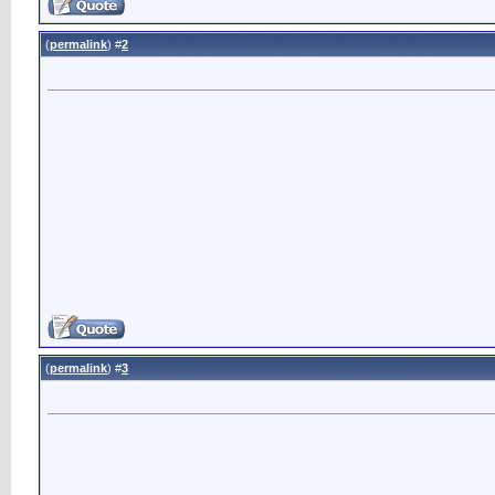
)
permalink
(
2
#
)
permalink
(
3
#