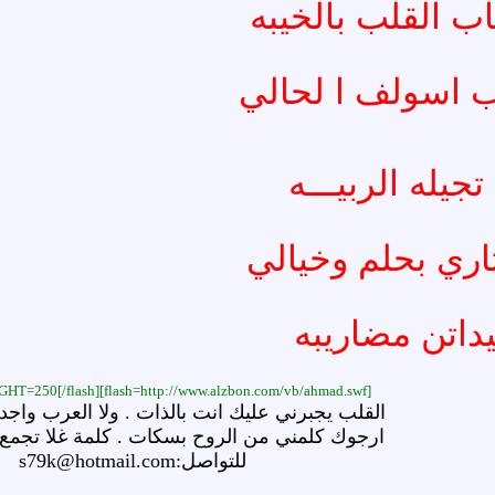
ب القلب بالخيبه
ب اسولف ا لحالي
جيله الربيـــه
ري بحلم وخيالي
داتن مضاريبه
[flash=http://www.alzbon.com/vb/ahmad.swf]WIDTH=500 HEIGHT=250[/flash]
القلب يجبرني عليك انت بالذات . ولا العرب واجد
ارجوك كلمني من الروح بسكات . كلمة غلا تجمع
للتواصل:s79k@hotmail.com