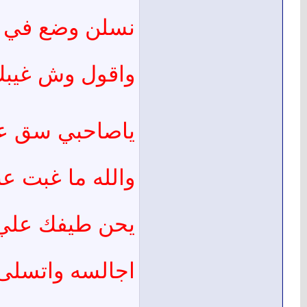
نسلن وضع في ق
واقول وش غيبك 
ياصاحبي سق عل
والله ما غبت عن
يحن طيفك علي 
اجالسه واتسلى 