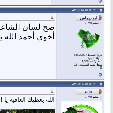
01-09-2010, 01:14 AM
.:: عضـو Vip ::.
صح لسان الشاعر
أخوي أحمد الله ي
تاريخ التسجيل: Sep 2009
الدولة: الجوف
المشاركات: 1,380
معدل تقييم المستوى:
18
01-09-2010, 09:55 AM
.:: عضـو Vip ::.
الله يعطيك العافيه يا 
__________________