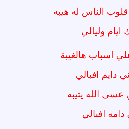
لوب الناس له هيبه
ايام وليالي
ي اسباب هالغيبة
ي دايم افبالي
عسى الله يثيبه
دامه افبالي