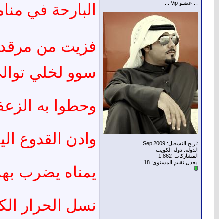
.:: عضـو Vip ::.
البارحة في منا
فزيت من مرقدي
سوو لخلي توالي
وحطوا به الزعف
وادن القدوع ال
تاريخ التسجيل: Sep 2009
الدولة: دوله الكويت
المشاركات: 1,862
معدل تقييم المستوى:
18
يمناه يضرب بها 
نسل الحرار الك