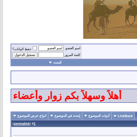
اسم العضو
حفظ البيانات؟
كلمة المرور
البحث
هلاً وسهلاً بكم زوار وأعضاء ومشر
أدوات الموضوع
إبحث في الموضوع
انواع عرض الموضوع
LinkBack
)
permalink
(
1
#