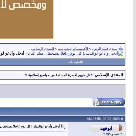
منتدى قبيلة الزبون
>
الأقــســـام الــعـــامــة
>
المنتدى الإسلامي
أدخل وأدعو لوا
التعليمـــات
المنتدى الإسلامي
:: كل مايهم الاسرة المسلمة من مواضيع إسلامية ::
09-02-2009, 03:58 AM
أدخل وأدعو لوالديك.( كل يوم ).افلا يستحقان 
.:: عضـو Vip ::.