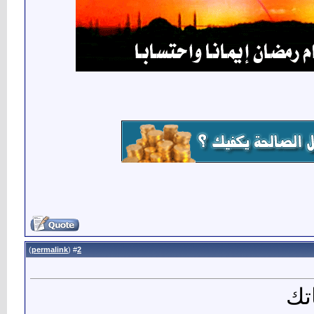
)
permalink
(
2
#
تك