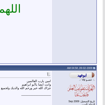
اللهم
09-02-2009, 04:58 AM
.:: عضـو Vip ::.
امين يارب العالمين
وانت ايضا ياأبو ابراهيم
جزاك الله خير ورحم الله والديك ولجميع
__________________
تاريخ التسجيل: Sep 2009
الدولة: المبرز