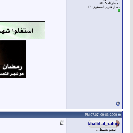
المشاركات: 345
معدل تقييم المستوى:
17
09-03-2009, 07:07 PM
.:: عـضو نشـيط ::.