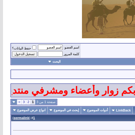
اسم العضو
حفظ البيانات؟
كلمة المرور
البحث
م زوار وأعضاء ومشرفي منتديات الز
صفحة 1 من 3
1
2
3
>
أدوات الموضوع
إبحث في الموضوع
انواع عرض الموضوع
LinkBack
)
permalink
(
1
#