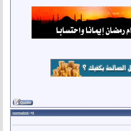
)
permalink
(
4
#