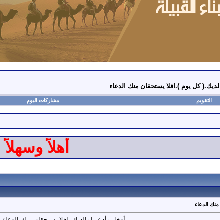
لديك.( كل يوم ).افلا يستحقان منك الدعاء
التقويم
مشاركات اليوم
أهلاً وسهلاً بك
منك الدعاء
أدخل وأدعو لوالديك..افلا يستحقان منك الدعاء