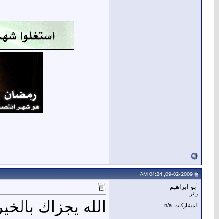
09-02-2009, 04:24 AM
أبو ابراهيم
زائر
الله يجزاك بالخي
المشاركات: n/a