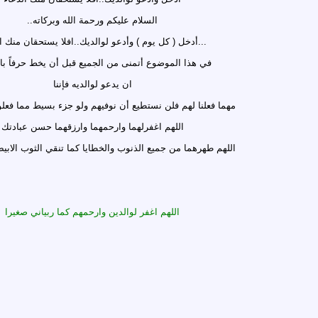
السلام عليكم ورحمة الله وبركاته..
...أدخل ( كل يوم ) وأدعو لوالديك..افلا يستحقان منك ا
في هذا الموضوع أتمنى من الجميع قبل أن يخط حرفاً با
ان يدعو لوالديه فإننا
مهما فعلنا لهم فلن نستطيع أن نوفيهم ولو جزء بسيط مما فعلوه
اللهم اغفرلهما وارحمهما وارزقهما حسن عبادتك
اللهم طهرهما من جميع الذنوب والخطايا كما تنقي الثوب الاب
اللهم اغفر لوالدين وارحمهم كما ربياني صغيرا