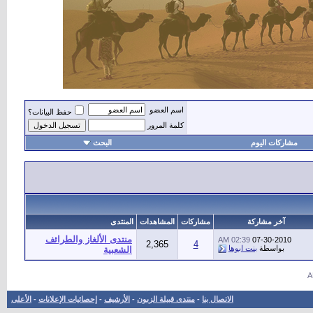
اسم العضو
حفظ البيانات؟
كلمة المرور
مشاركات اليوم
البحث
أهل
آخر مشاركة
مشاركات
المشاهدات
المنتدى
منتدى الألغاز والطرائف
02:39 AM
07-30-2010
2,365
4
بواسطة
بنت ابوها
الشعبية
الاتصال بنا
-
منتدى قبيلة الزبون
-
الأرشيف
-
إحصائيات الإعلانات
-
الأعلى