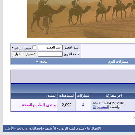
اسم العضو
حفظ البيانات؟
كلمة المرور
مشاركات اليوم
البحث
أهل
آخر مشاركة
مشاركات
المشاهدات
المنتدى
11:32 AM
04-27-2010
4
2,092
منتدى الطب والصحة
بواسطة
المشهور
الاتصال بنا
-
منتدى قبيلة الزبون
-
الأرشيف
-
إحصائيات الإعلانات
-
الأعلى