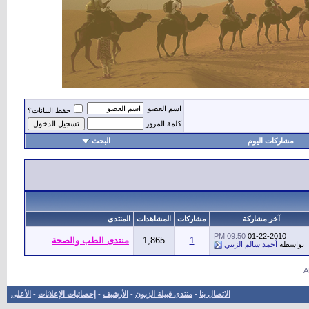
اسم العضو
حفظ البيانات؟
كلمة المرور
مشاركات اليوم
البحث
أهل
آخر مشاركة
مشاركات
المشاهدات
المنتدى
09:50 PM
01-22-2010
1
1,865
منتدى الطب والصحة
بواسطة
أحمد سالم الزبني
الاتصال بنا
-
منتدى قبيلة الزبون
-
الأرشيف
-
إحصائيات الإعلانات
-
الأعلى