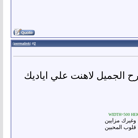
)
permalink
(
2
#
 الجميل لاهنت علي اياديك
 وغيرك مزايين
 قلوب المحبين