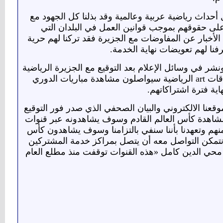
 أحداث رياضية عربية وعالمية وقد بذلنا كل الجهود مع
 على حقوقهم بموجب قوانين العمل في البلدان التي
الأخبار عن المفاوضات مع الجزيرة فقد تركنا لهم حرية
نا لهم تعويضات نهاية الخدمة.
ال نائب الرئيس التنفيذي لشبكة art ما تم الإعلان عنه ونشر في وسائل الإعلام بعد التوقيع مع الجزيرة الرياضية
كان واضحا ومفاده أن قنوات art الرياضية سوف تتوقف اعتبارا من بداية يناير وأن مشتركي باقات art الرياضية سيواصلون مشاهدة مباريات الدوري
س العالم فقد أعلنا على موقعنا الالكتروني والبيان الصحفي الذي صدر فور التوقيع
ألف مشترك دفعوا ثمن الاشتراك لمشاهدة كأس العالم القادم وسوف يشاهدونه عبر قنوات
ر منهم وتعهدنا بأننا سنفي بالتزامنا وسوف يشاهدون كأس
 نتمكن التواصل معه أن يتصل بمراكز خدمة المشتركين
محي الدين كامل «هذه القنوات توقفت منذ مطلع العام