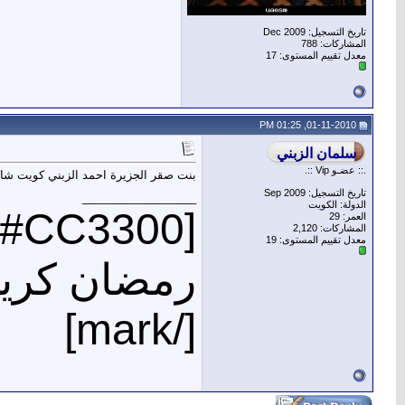
تاريخ التسجيل: Dec 2009
المشاركات: 788
معدل تقييم المستوى:
17
01-11-2010, 01:25 PM
.:: عضـو Vip ::.
بنت صقر الجزيرة احمد الزبني كويت شاكر
تاريخ التسجيل: Sep 2009
__________________
الدولة: الكويت
[mark=#CC3300]
العمر: 29
المشاركات: 2,120
معدل تقييم المستوى:
19
رمضان كري
[/mark]