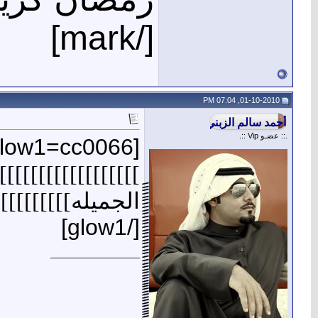
[/mark]
01-10-2010, 07:04 PM
.:: عضـو Vip ::.
[glow1=cc0066]
]]]]]]]]]]]]]]]]]]
الجميله]]]]]]]]]]]
[/glow1]
__________________