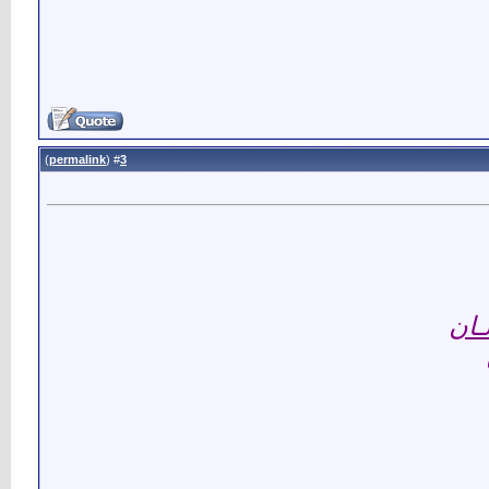
)
permalink
(
3
#
ـان