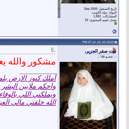
تاريخ التسجيل: Sep 2009
الدولة: دوله الكويت
المشاركات: 1,862
معدل تقييم المستوى:
18
01-10-2010, 07:14 PM
.:: عضـو Vip ::.
مشكور والله يعط
__________________
أملك كنوز الارض بلم
واحكم ملايين البشر
ويملكني اللي بالوفا
الله خلقني مالي العز