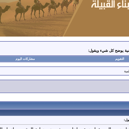
التقويم
مشاركات اليوم
مية
أ