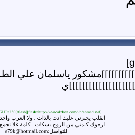
]]]]]]]]]
]مشكور ياسلمان علي الطرح
]]]]]]]]]]]]]]]]]]
ي
[flash=http://www.alzbon.com/vb/ahmad.swf]WIDTH=500 HEIGHT=250[/flash]
القلب يجبرني عليك انت بالذات . ولا العرب واجد
ارجوك كلمني من الروح بسكات . كلمة غلا تجمع
للتواصل:s79k@hotmail.com