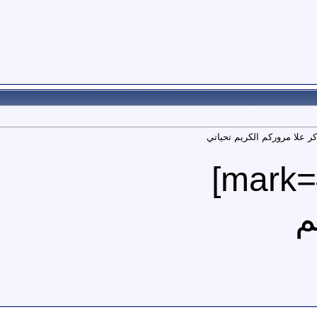
 علا مروركم الكريم تحياتي
م