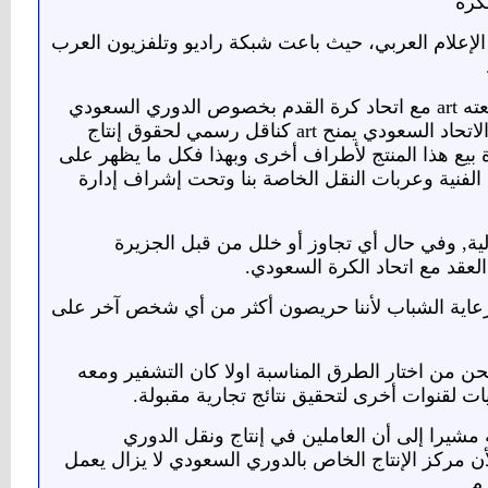
كرة
لإعلام العربي، حيث باعت شبكة راديو وتلفزيون العرب
وقال محي الدين صالح كامل نائب الرئيس التنفيذي لشبكة art إن لا تعارض بين العقد الذي وقعته art مع اتحاد كرة القدم بخصوص الدوري السعودي
من جهة وبين مقتضيات الاتفاق الأخير مع الجزيرة الرياضية.. وتابع موضحا: الاتفاق الموقع مع الاتحاد السعودي يمنح art كناقل رسمي لحقوق إنتاج
 بيع هذا المنتج لأطراف أخرى وبهذا فكل ما يظهر على
واقمنا الفنية وعربات النقل الخاصة بنا وتحت إشراف إدارة
ية, وفي حال أي تجاوز أو خلل من قبل الجزيرة
عقد مع اتحاد الكرة السعودي.
 مع الرئاسة العامة لرعاية الشباب لأننا حريصون أكثر من أي شخص آخر على
حن من اختار الطرق المناسبة اولا كان التشفير ومعه
ات لقنوات أخرى لتحقيق نتائج تجارية مقبولة.
سوت كل ما طرأ على أوضاع الموظفين بعد إغلاق قنوات art الرياضية مشيرا إلى أن العاملين في إنتاج ونقل الدوري
أن مركز الإنتاج الخاص بالدوري السعودي لا يزال يعمل