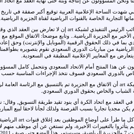
 ونحن المسؤولون عن إنتاجه وبثه حتى نهاية العقد مع اتحاد ال
شهدت الساحة الإعلامية العربية توقيع أكبر صفقة في تاريخ ا
بما في ذلك الحقوق الرقمية (الموبايل والإنترنت) وحق إعادة
ورت 7 والجزيرة الرياضية من مباريات الدوري السعودي نقوم بتصويره بط
ن عن هذا المنتج أمام الاتحاد السعودي ونتحمل كامل المسؤول
لخاص بالدوري السعودي فسوف نتخذ الإجراءات المناسبة حسب ال
وأكد نائب الرئيس التنفيذي لشبكة art أن الاتفاق مع الجزيرة تم بالتنسيق
اية الشباب والخاص بحقوق الدوري السعودي.
ي العقد مع اتحاد الكرة أي بنود تقيد طريقة التسويق, وقال: ن
كن مجديا تجاريا بسبب القرصنة ولذلك لجأنا لاحقا لبيع المباري
وكشف كامل أن إدارته 
م يتأثروا بالتغييرات الأخيرة، ولم نستغنِ عن أي موظف منهم ل
 2011 م.