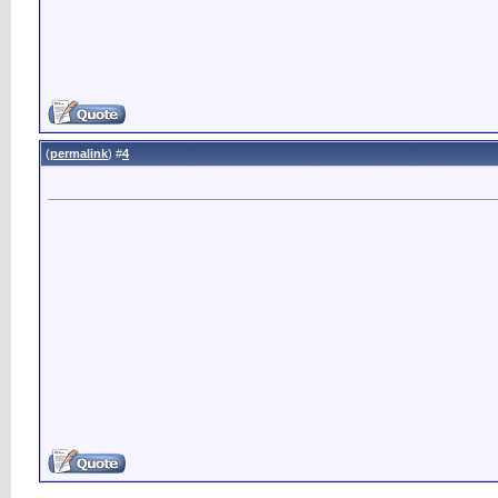
)
permalink
(
4
#