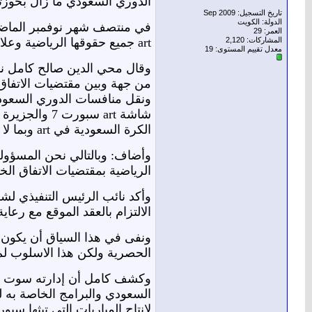
الدوري السعودي ما زال بحوزتنا
تاريخ التسجيل: Sep 2009
الدولة: الكويت
في منتصف شهر نوفمبر الماضي 
العمر: 29
المشاركات: 2,120
art جميع حقوقها الرياضية وعلاماتها التجارية الخاصة بالقنوات الرياضية لقناة الجزيرة الرياضية.
معدل تقييم المستوى:
19
ونقل منافسات الدوري السعودي 
شاشة art سب
الكرة السعودية في art وبما لا يتعارض مع المعايير الإعلامية المطبقة في السعودية.
وأضاف: وبالتالي نحن المسؤولو
الرياضية بمقتضيات الاتفاق ا
الالتزام بالعقد الموقع مع رع
ونفى في هذا السياق أن يكون ف
الحصرية ولكن هذا الاسلوب لم ي
السعودي والبرامج الخاصة به ل
لإنتاج المباريات التي تبثها سبورت 7 والجزيرة الرياضية، وسيستمر هذا الوضع حتى صيف