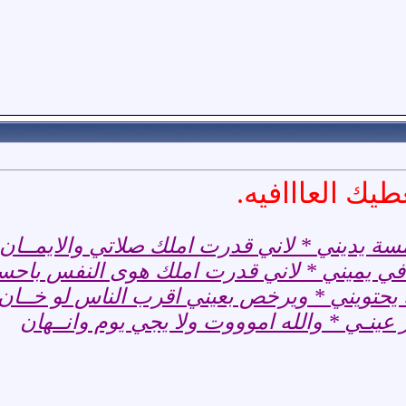
يك العااافيه.
سة يديني * لاني قدرت املك صلاتي والايمــان
 في يميني * لاني قدرت املك هوى النفس باحس
ء يحتويني * ويرخص بعيني اقرب الناس لو خــان
 عينـي * والله اموووت ولا يجي يوم وانــهان