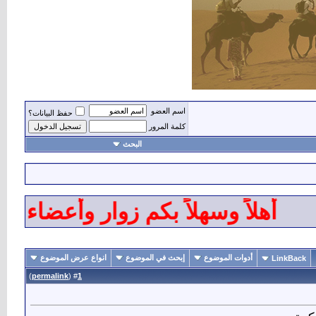
اسم العضو
حفظ البيانات؟
كلمة المرور
البحث
هلاً وسهلاً بكم زوار وأعضاء ومشر
أدوات الموضوع
إبحث في الموضوع
انواع عرض الموضوع
LinkBack
)
permalink
(
1
#