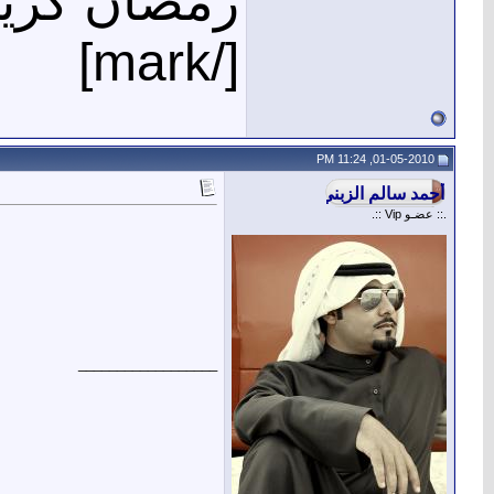
رمضان كري
[/mark]
01-05-2010, 11:24 PM
.:: عضـو Vip ::.
__________________