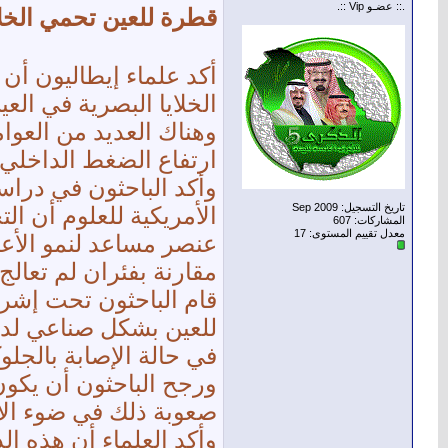
.:: عضـو Vip ::.
قطرة للعين تحمي الخلا
أكد علماء إيطاليون أ
الخلايا البصرية في الع
وهناك العديد من العوام
ارتفاع الضغط الداخلي ب
وأكد الباحثون في دراست
تاريخ التسجيل: Sep 2009
الأمريكية للعلوم أن ا
المشاركات: 607
معدل تقييم المستوى:
17
عنصر مساعد لنمو الأعص
مقارنة بفئران لم تعال
قام الباحثون تحت إشرا
للعين بشكل صناعي لدى 
في حالة الإصابة بالجلوك
ورجح الباحثون أن يكون 
صعوبة ذلك في ضوء الا
وأكد العلماء أن هذه ال