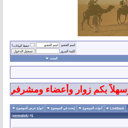
اسم العضو
حفظ البيانات؟
كلمة المرور
البحث
لاً بكم زوار وأعضاء ومشرفي منتدي
أدوات الموضوع
إبحث في الموضوع
انواع عرض الموضوع
LinkBack
)
permalink
(
1
#