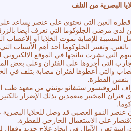
يا البصرية من التلف
ن قطرة العين التي تحتوي على عنصر يساعد عل
ين لدى مرضى الجلوكوما التي تعرف أيضا بالزرق أ
ل المسببة للإصابة بموت الخلايا أو الأعصاب ال
العين. وتعتبر الجلوكوما أحد أهم الأسباب التي
هم التي نشرت نتائجها في الموقع الالكتروني لم
لتجارب التي أجروها على الفئران وعلى بعض ال
اب والتي أعطوها لفئران مصابة بتلف في الخلا
ج بنفس القطرة.
ف البروفيسور ستيفانو بونيني من معهد طب ال
فئران المختبر متعمدين بذلك الإضرار بالكثير 
وما.
عنصر النمو العصبي قد وصل للخلايا البصرية عبر
قتصار على الاستعمال الخارجي للقطرة.
دراسة تعزز الآمال في إيجاد علاج جديد وفعال 