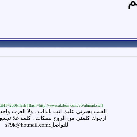
م
[flash=http://www.alzbon.com/vb/ahmad.swf]WIDTH=500 HEIGHT=250[/flash]
القلب يجبرني عليك انت بالذات . ولا العرب واجد
ارجوك كلمني من الروح بسكات . كلمة غلا تجمع
للتواصل:s79k@hotmail.com