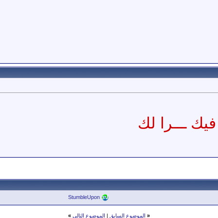
فيك ـــرا لك
StumbleUpon
«
الموضوع السابق
|
الموضوع التالي
»