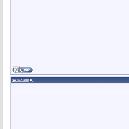
)
permalink
(
3
#