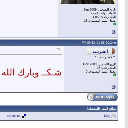
تاريخ التسجيل: Sep 2009
الدولة: دوله الكويت
المشاركات: 1,862
معدل تقييم المستوى:
18
01-06-2010, 09:53 PM
.:: عضـو جـديد ::.
تاريخ التسجيل: Dec 2009
المشاركات: 25
شـكــ وبارك الله 
معدل تقييم المستوى:
0
مواقع النشر (المفضلة)
del.icio.us
Digg