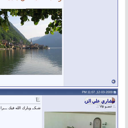
__________________
12-03-2009, 11:07 PM
.:: عضـو Vip ::.
شـكــ وبارك الله فيك ـــرا