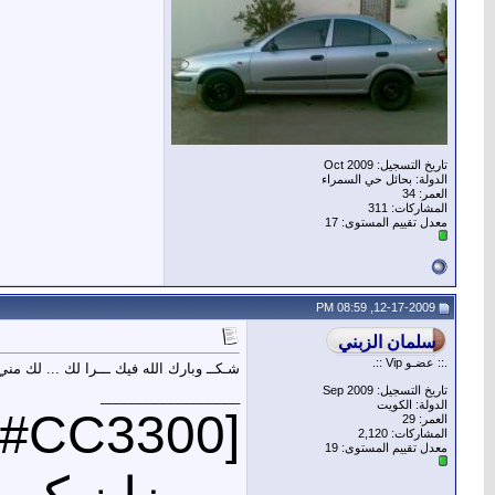
تاريخ التسجيل: Oct 2009
الدولة: بحائل حي السمراء
العمر: 34
المشاركات: 311
معدل تقييم المستوى:
17
12-17-2009, 08:59 PM
.:: عضـو Vip ::.
شـكــ وبارك الله فيك ـــرا لك ... لك مني
تاريخ التسجيل: Sep 2009
__________________
الدولة: الكويت
[mark=#CC3300]
العمر: 29
المشاركات: 2,120
معدل تقييم المستوى:
19