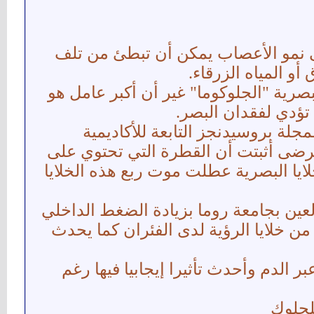
ى نمو الأعصاب يمكن أن تبطئ من تلف
و المياه الزرقاء.
بصرية "الجلوكوما" غير أن أكبر عامل هو
 تؤدي لفقدان البصر.
جلة بروسيدنجز التابعة للأكاديمية
مرضى أثبتت أن القطرة التي تحتوي على
يا البصرية عطلت موت ربع هذه الخلايا
عين بجامعة روما بزيادة الضغط الداخلي
من خلايا الرؤية لدى الفئران كما يحدث
 الدم وأحدث تأثيرا إيجابيا فيها رغم
للجلوك