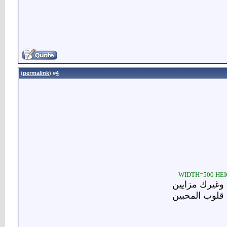
)
permalink
(
4
#
 وغيرك مزايين
 قلوب المحبين