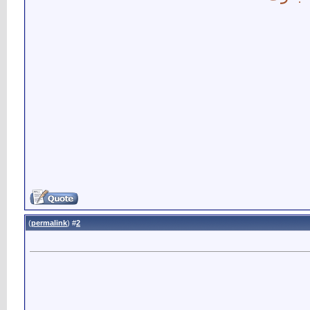
)
permalink
(
2
#