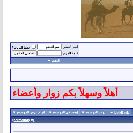
اسم العضو
حفظ البيانات؟
كلمة المرور
البحث
هلاً وسهلاً بكم زوار وأعضاء ومشرف
أدوات الموضوع
إبحث في الموضوع
انواع عرض الموضوع
LinkBack
)
permalink
(
1
#