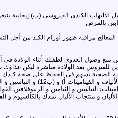
حليل الالتهاب الكبدى الفيروسى (ب) إيجابية ينب
ابين بالمرض
ب المعالج مراقبة ظهور أورام الكبد من أجل ا
ن للفيروس بعد الولادة مباشرة ليكن غذاؤك ص
غذية الصحية تسهم فى الحفاظ على صحة كبدك ا
بالبروتينات و الحديد والألياف و
امينات: النياسين و الثيامين و الريبوفلافين،ال