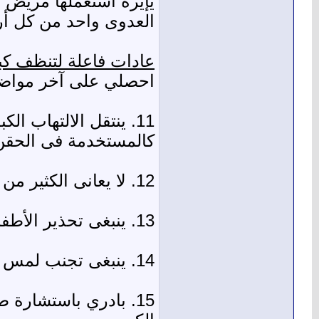
يإيرة استعملها مريض إ
العدوى واحد من كل أر
عادات فاعلة لتنظف ك
احصلي على آخر مواضي
11. ينتقل الالتهاب 
كالمستخدمة فى الحقن 
12. لا يعانى الكثير من المصابين بالعدوى من أعراض حتى يحدث التليف الذى قد يحدث بعد سنوات عديدة
13. ينبغى تحذير الأطفال خطورة الحقن و عدم اللعب بالسرنجات الملقاة التى قد يعثرون عليها
14. ينبغى تجنب لمس الحقن المستعملة إذا كانت نتيجة تحليل الالتهاب الكبدى الفيروسى (ب) أو (ج) إيجابية
15. بادري باستشارة 