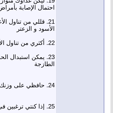
احتمال الإصابة بأمراض
21. قللي من تناول ا
الأسود و الزعتر
22. أكثري من تناول الأغذية الغنية بالألياف كالفواكه الطازجة و خبز القمح والأرز و البقول
23. يمكن استبدال ال
الطازجة
24. حافظي على وزنك قريبا من الوزن المثالى لتجنب أمراض المرارة
25. إذا كنتي ترغبين فى إنقاص وزنك تأكدي من أنكِ تتناول الفيتامينات والأملاح المعدنية بكميات مناسبة