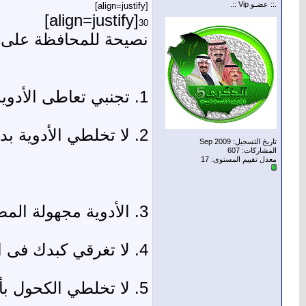
.:: عضـو Vip ::.
[align=justify]
[align=justify]
30
نصيحة للمحافظة على ك
1. تجنبي تعاطى الأدوية بدون داعى فكثرة المواد الكيماوية قد تضر بكبدك
2. لا تخلطي الأدوية بدون استشارة الطبيب فقد تتسبب فى تكوين مادة يكون لها تأثير سام على الكبد
تاريخ التسجيل: Sep 2009
المشاركات: 607
معدل تقييم المستوى:
17
3. الأدوية مجهولة المصدر قد تتسبب فى ضرر بالغ بالكبد قد يصل إلى التليف
4. لا تغرقي كبدك فى الكحوليات. المشروبات الكحولية أحد أسباب أمراض و تليف الكبد.
5. لا تخلطي الكحول بأى دواء