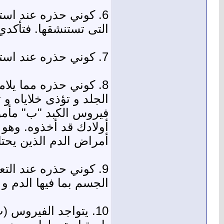
6. كوني حذره عند اس
التى تستنشقها. فتأكدي
7. كوني حذره عند استخدام المبيدات الحشرية والطلاءات و كل المواد الكيماوية التى ترش
8. كوني حذره مما يلا
الجلد و تؤذى خلاياه و
فيروس الكبد "ب" مأمو
أولادك قد أخذوه. وه
أمراض الدم الذين يحتاج
9. كوني حذره عند ال
الجسم بما فيها الدم 
10. يتواجد الفيروس 