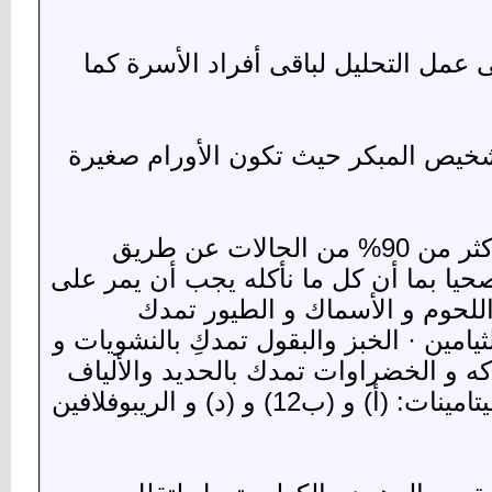
غى عمل التحليل لباقى أفراد الأسرة كما
لتشخيص المبكر حيث تكون الأورام صغيرة
18. إذا كنتى حامل يمكن منع وصول العدوى لطفلك أثناء الولادة فى أكثر من 90% من الحالات عن طريق
حيا بما أن كل ما نأكله يجب أن يمر على
للحوم و الأسماك و الطيور تمدك
 الفيتامينات أ) و (ب12) و النياسين و الثيامين · الخبز والبقول تمدكِ بالنشويات و
فواكه و الخضراوات تمدك بالحديد والألياف
و الفيتامينات: (أ) و (ج)الألبان و منتجات الألبان تمدك بالكالسيوم و الفيتامينات: (أ) و (ب12) و (د) و الريبوفلافين