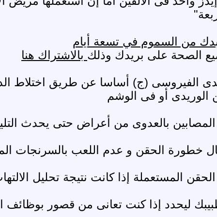
يدز واحد فى الألفين أما إن استعملها مريض ا
بعة"
بدك من السموم في تسعة أيام
ع الصحة على بريدك وذلك
بالاشتراك هنا
الكبدى الفيروسى (ج) أساسا عن طريق اختلاط الد
الوريدى أو فى الوشم
طبيبك ليحدد إذا كنت تعانى من قصور بوظائف ا