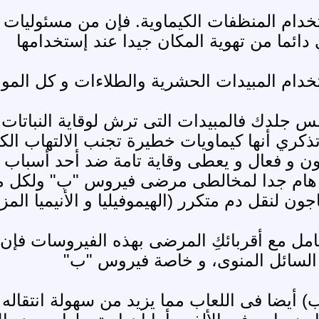
تخدام المنظفات الكيماوية. فإن من مسئوليات 
 دائما من تهوية المكان جيدا عند إستخدامها
مس جلدك فالمبيدات التى ترش لوقاية النباتا
 تذكري أنها كيماويات خطيرة تجنب الالتهاب ال
ن و فعال و يعطى وقاية تامة ضد أحد أسباب أ
و هام جدا لمخالطى مرضى فيروس "ب" ولكل 
ون لنقل دم متكرر (الهيموفيليا و الأنيميا المزم
تعامل مع أقربائكِ المرضى بهذه الفيروسات ف
و السائل المنوى، و خاصة فيروس "ب"
(ب) أيضا فى اللعاب مما يزيد من سهولة انتقاله